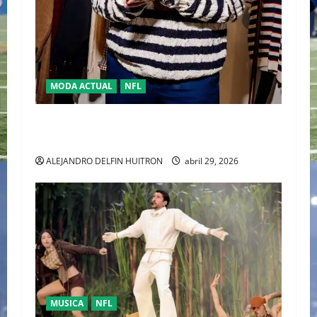
MODA ACTUAL
NFL
“TRAVIS KELCE Y TOMMY HILFIGER” LA NUEVA
DUPLA DEL “CLASSIC AMERICAN COOL”
ALEJANDRO DELFIN HUITRON
abril 29, 2026
MUSICA
NFL