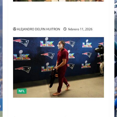
LA UNIDAD COMO RESPUESTA POLÍTICA FUE
PRESENTADA POR BAD BUNNY EN EL SUPER
BOWL LX
ALEJANDRO DELFIN HUITRON
febrero 11, 2026
NFL
Mack Hollins, llegó esposado y con máscara al
Super Bowl LX. (Patriots)