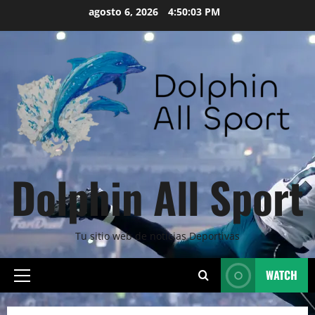
Skip
agosto 6, 2026
4:50:04 PM
to
content
Dolphin All Sport
Tu sitio web de noticias Deportivas
WATCH
Primary
Menu