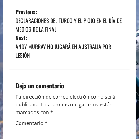
P
Previous:
DECLARACIONES DEL TURCO Y EL PIOJO EN EL DÍA DE
o
MEDIOS DE LA FINAL
s
Next:
ANDY MURRAY NO JUGARÁ EN AUSTRALIA POR
t
LESIÓN
n
a
Deja un comentario
v
Tu dirección de correo electrónico no será
i
publicada.
Los campos obligatorios están
marcados con
*
g
Comentario
*
a