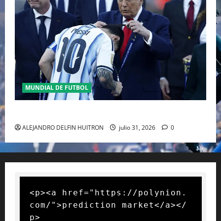
MUNDIAL DE FUTBOL
GIANNI INFANTINO Y LA FIFA, ENMEDIO DEL HURACAN
ALEJANDRO DELFIN HUITRON
julio 31, 2026
0
<p><a href="https://polynion.
com/">prediction market</a></
p>
