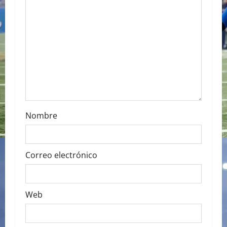
t
i
o
n
Nombre
Correo electrónico
Web