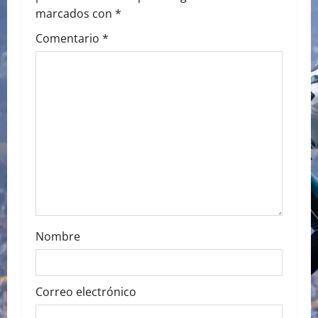
i
marcados con
*
g
Comentario
*
a
t
i
o
n
Nombre
Correo electrónico