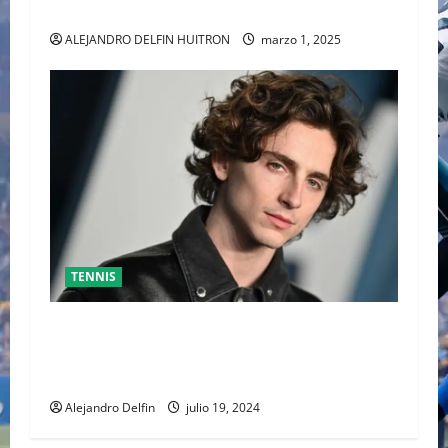
ALEJANDRO DAVIDOVICH Y TOMAS MACHAC
ALEJANDRO DELFIN HUITRON
marzo 1, 2025
TENNIS
TIMOTHÉE CHALAMET SERÁ PARTE DE UNA
PELÍCULA ADENTRADA EN EL MUNDO DEL PING
PONG
Alejandro Delfin
julio 19, 2024