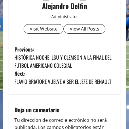
Alejandro Delfin
Administrator
Visit Website
View All Posts
P
Previous:
HISTÓRICA NOCHE; LSU Y CLEMSON A LA FINAL DEL
o
FUTBOL AMERICANO COLEGIAL
s
Next:
FLAVIO BRIATORE VUELVE A SER EL JEFE DE RENAULT
t
n
a
Deja un comentario
v
Tu dirección de correo electrónico no será
publicada.
Los campos obligatorios están