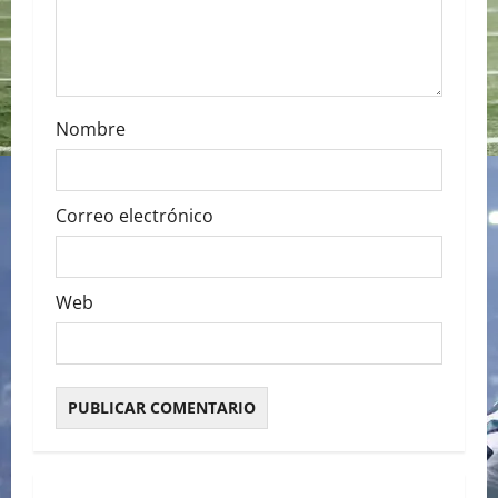
o
n
Nombre
Correo electrónico
Web