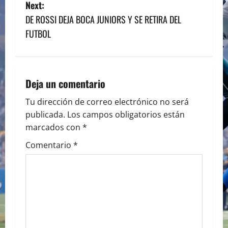
o
Next:
s
DE ROSSI DEJA BOCA JUNIORS Y SE RETIRA DEL
FUTBOL
t
n
a
Deja un comentario
v
Tu dirección de correo electrónico no será
publicada.
Los campos obligatorios están
i
marcados con
*
g
Comentario
*
a
t
i