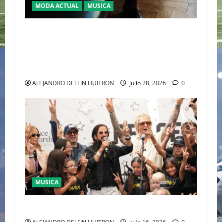
MODA ACTUAL
MUSICA
EL DEBUT DEL HEREDERO DEL POP EN EL
TEMPLO DEL TENIS “JAAFAR JACKSON”
CONQUISTA WIMBLEDON JUNTO A POLO RALPH
LAUREN
ALEJANDRO DELFIN HUITRON
julio 28, 2026
0
MUSICA
CULTURA