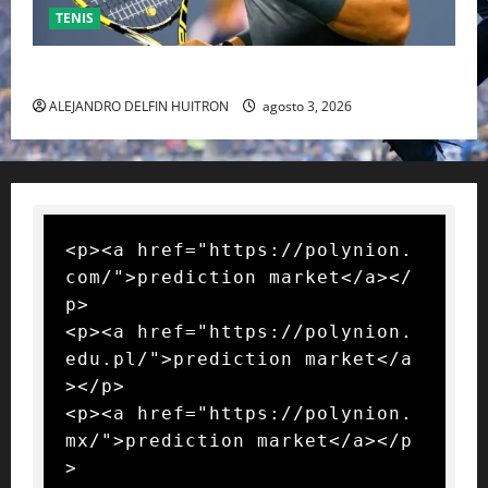
TENIS
RAFA NADAL EL MÁS GRANDE DEL MUNDO DEL TENIS
ALEJANDRO DELFIN HUITRON
agosto 3, 2026
<p><a href="https://polynion.
com/">prediction market</a></
p>

<p><a href="https://polynion.
edu.pl/">prediction market</a
></p>

<p><a href="https://polynion.
mx/">prediction market</a></p
>
