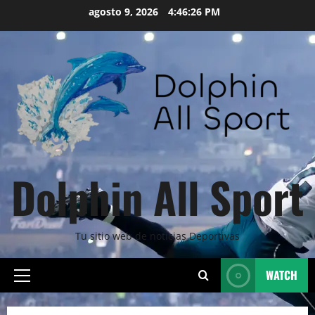
Skip
agosto 9, 2026
4:46:28 PM
to
content
Dolphin All Sport
Tu sitio web de noticias Deportivas
WATCH
Primary
Menu