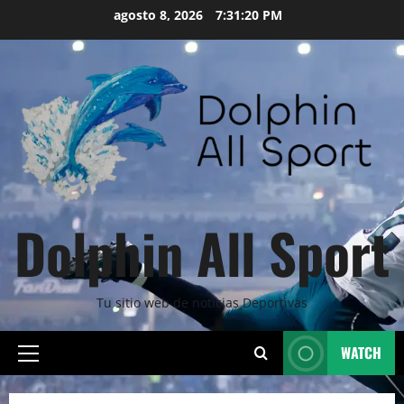
Skip
agosto 8, 2026
7:31:21 PM
to
content
Dolphin All Sport
Tu sitio web de noticias Deportivas
WATCH
Primary
Menu