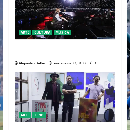
ARTE
CULTURA
MUSICA
“THE GOT BACK TOUR 2023” DE PAUL
McCartney EN LA CIUDAD DE MÉXICO
Alejandro Delfin
noviembre 27, 2023
0
ARTE
TENIS