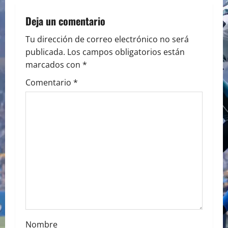
n
a
Deja un comentario
v
Tu dirección de correo electrónico no será
publicada.
Los campos obligatorios están
i
marcados con
*
g
Comentario
*
a
t
i
o
n
Nombre