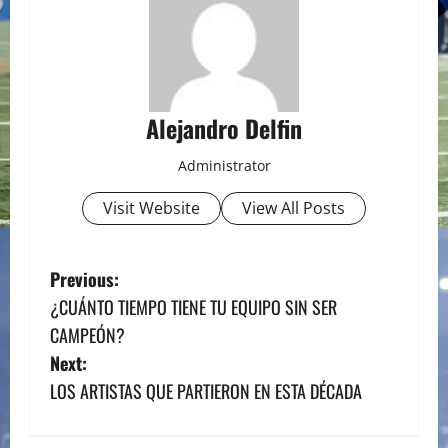
Alejandro Delfin
Administrator
Visit Website
View All Posts
P
Previous:
¿CUÁNTO TIEMPO TIENE TU EQUIPO SIN SER
o
CAMPEÓN?
s
Next:
LOS ARTISTAS QUE PARTIERON EN ESTA DÉCADA
t