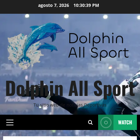
Skip
agosto 7, 2026
10:30:40 PM
to
content
Dolphin All Sport
Tu sitio web de noticias Deportivas
WATCH
Primary
Menu