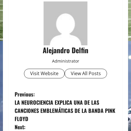
Alejandro Delfin
Administrator
Visit Website
View All Posts
P
Previous:
LA NEUROCIENCIA EXPLICA UNA DE LAS
o
CANCIONES EMBLEMÁTICAS DE LA BANDA PINK
s
FLOYD
Next: