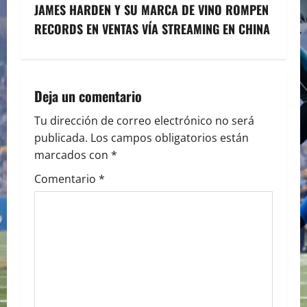
t
JAMES HARDEN Y SU MARCA DE VINO ROMPEN
n
RECORDS EN VENTAS VÍA STREAMING EN CHINA
a
v
Deja un comentario
i
Tu dirección de correo electrónico no será
publicada.
Los campos obligatorios están
g
marcados con
*
a
Comentario
*
t
i
o
n