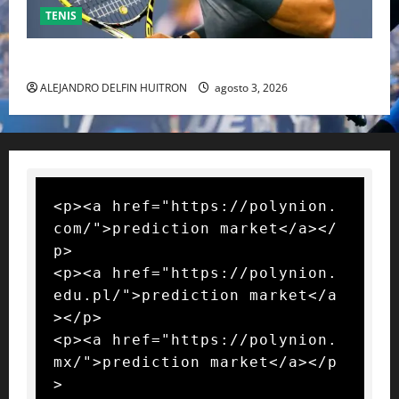
TENIS
RAFA NADAL EL MÁS GRANDE DEL MUNDO DEL TENIS
ALEJANDRO DELFIN HUITRON
agosto 3, 2026
<p><a href="https://polynion.
com/">prediction market</a></
p>

<p><a href="https://polynion.
edu.pl/">prediction market</a
></p>

<p><a href="https://polynion.
mx/">prediction market</a></p
>
