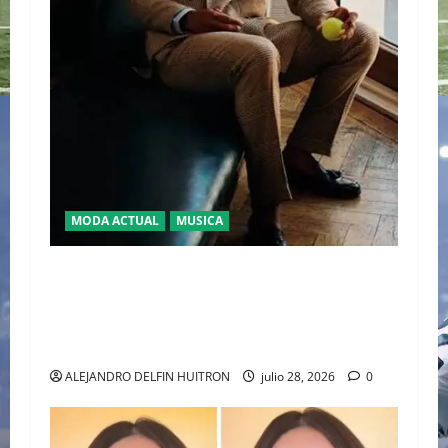
MODA ACTUAL
MUSICA
EL DEBUT DEL HEREDERO DEL POP EN EL
TEMPLO DEL TENIS “JAAFAR JACKSON”
CONQUISTA WIMBLEDON JUNTO A POLO RALPH
LAUREN
ALEJANDRO DELFIN HUITRON
julio 28, 2026
0