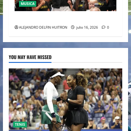
MUSICA
CULTURA
ALEJANDRO DELFIN HUITRON
julio 16, 2026
0
YOU MAY HAVE MISSED
TENIS