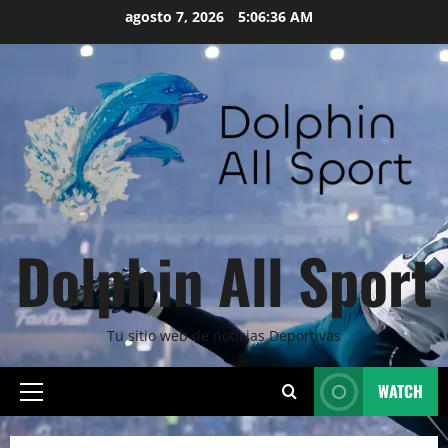
Skip
agosto 7, 2026
5:06:37 AM
to
content
Dolphin All Sport
Tu sitio web de noticias Deportivas
WATCH
Primary
Menu