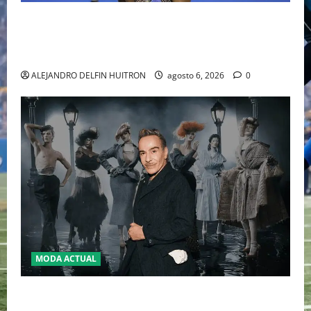
EL RETORNO DEL DÚO DINÁMICO: SERENA Y VENUS
WILLIAMS DISPUTARÁN LOS DOBLES EN CINCINNATI
2026
ALEJANDRO DELFIN HUITRON
agosto 6, 2026
0
MODA ACTUAL
LA MET GALA 2027 HOMENAJEARÁ A JOHN GALLIANO