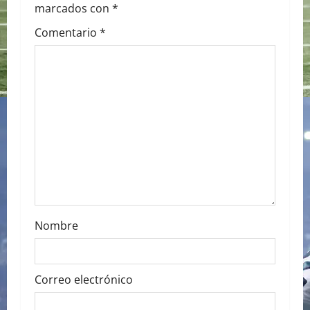
g
marcados con
*
a
Comentario
*
t
i
o
n
Nombre
Correo electrónico