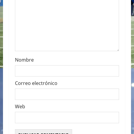
a
t
i
o
n
Nombre
Correo electrónico
Web