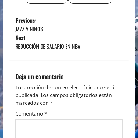
P
Previous:
JAZZ Y NIÑOS
o
Next:
s
REDUCCIÓN DE SALARIO EN NBA
t
n
Deja un comentario
a
Tu dirección de correo electrónico no será
publicada.
Los campos obligatorios están
v
marcados con
*
i
Comentario
*
g