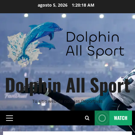
Skip
agosto 5, 2026
1:20:19 AM
to
content
Dolphin All Sport
Tu sitio web de noticias Deportivas
WATCH
Primary
Menu