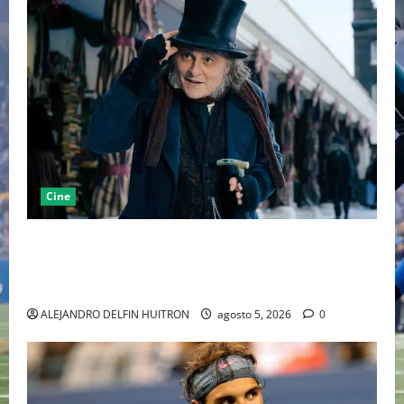
Cine
“EBENEZER” MARCA EL REGRESO DE JOHNNY DEPP A
HOLLYWOOD TRAS SU PASO POR EL CINE
INDEPENDIENTE EUROPEO
ALEJANDRO DELFIN HUITRON
agosto 5, 2026
0