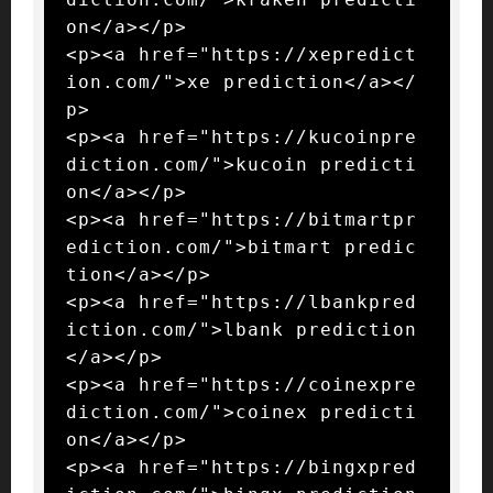
on</a></p>

<p><a href="https://xepredict
ion.com/">xe prediction</a></
p>

<p><a href="https://kucoinpre
diction.com/">kucoin predicti
on</a></p>

<p><a href="https://bitmartpr
ediction.com/">bitmart predic
tion</a></p>

<p><a href="https://lbankpred
iction.com/">lbank prediction
</a></p>

<p><a href="https://coinexpre
diction.com/">coinex predicti
on</a></p>

<p><a href="https://bingxpred