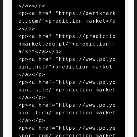
</a></p>

<p><a href="https://detikmark
et.com/">prediction market</a
></p>

<p><a href="https://predictio
nmarket.edu.pl/">prediction m
arket</a></p>

<p><a href="https://www.polyo
pini.net/">prediction market
</a></p>

<p><a href="https://www.polyo
pini.site/">prediction market
</a></p>

<p><a href="https://www.polyo
pini.tech/">prediction market
</a></p>

<p><a href="https://www.polye
sport.com/">prediction market