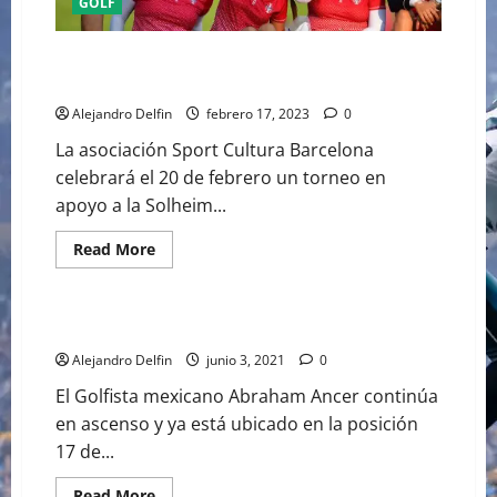
GOLF
ESPAÑA EN LA SOLHEIM CUP SEPTIEMBRE 2023
AGOTADAS LAS ENTRADAS
Alejandro Delfin
febrero 17, 2023
0
La asociación Sport Cultura Barcelona
celebrará el 20 de febrero un torneo en
apoyo a la Solheim...
Read
Read More
more
GOLF
about
ESPAÑA
EN
LA
ABRAHAM ANCER YA ES 17° DEL RANKING PGA
SOLHEIM
CUP
Alejandro Delfin
junio 3, 2021
0
SEPTIEMBRE
2023
El Golfista mexicano Abraham Ancer continúa
AGOTADAS
LAS
en ascenso y ya está ubicado en la posición
ENTRADAS
17 de...
Read
Read More