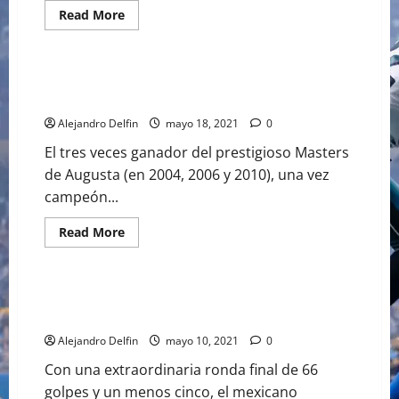
Read
Read More
more
GOLF
about
PHIL
MICKELSON
EL
AUTORIZAN A PHIL MICKELSON PARA EL US OPEN DE
CAMPEÓN
GOLF
DE
GOLF
Alejandro Delfin
mayo 18, 2021
0
MÁS
VETERANO
El tres veces ganador del prestigioso Masters
de Augusta (en 2004, 2006 y 2010), una vez
campeón...
Read
Read More
more
GOLF
about
AUTORIZAN
A
PHIL
ABRAHAM ANCER FUE 2° LUGAR A UN GOLPE DE
MICKELSON
RORY McILLROY
PARA
EL
Alejandro Delfin
mayo 10, 2021
0
US
OPEN
Con una extraordinaria ronda final de 66
DE
GOLF
golpes y un menos cinco, el mexicano