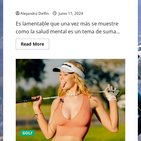
SALUD MENTAL
Alejandro Delfin
junio 11, 2024
Es lamentable que una vez más se muestre
como la salud mental es un tema de suma...
Read
Read More
more
about
LA
IMPACTANTE
MUERTE
DEL
GOLFISTA
GRAYSON
MURRAY
TRAS
TENER
DELICADOS
PROBLEMAS
DE
SALUD
MENTAL
GOLF