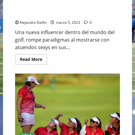
GRACE CHARIS DESTACA EN EL MUNDO DEL GOLF CON
SUS ATUENDOS SEXYS
Alejandro Delfin
marzo 5, 2023
0
Una nueva influencer dentro del mundo del
golf, rompe paradigmas al mostrarse con
atuendos sexys en sus...
Read
Read More
more
about
<strong>GRACE
CHARIS
DESTACA
EN
EL
MUNDO
DEL
GOLF
CON
SUS
ATUENDOS
SEXYS</strong>