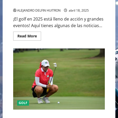
AL 27 DE ABRIL
ALEJANDRO DELFIN HUITRON
abril 18, 2025
¡El golf en 2025 está lleno de acción y grandes
eventos! Aquí tienes algunas de las noticias...
Read
Read More
more
about
LIV
GOLF
TORNEO
EN
EL
CLUB
CHAPULTEPEC
DEL
25
AL
27
DE
ABRIL
GOLF
GRAN OPORTUNIDAD PARA LAS MUJERES, EL