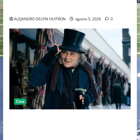
LA MET GALA 2027 HOMENAJEARÁ A JOHN GALLIANO
MARCANDO EL REGRESO DEL REY DEL DRAMATISMO
ALEJANDRO DELFIN HUITRON
agosto 5, 2026
0
Cine
“EBENEZER” MARCA EL REGRESO DE JOHNNY DEPP A
HOLLYWOOD TRAS SU PASO POR EL CINE
INDEPENDIENTE EUROPEO