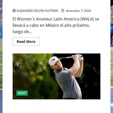
WOMEN’S AMATEUR LATIN AMERICA EN MÉXICO.
ALEJANDRO DELFIN HUITRON
diciembre 7, 2024
El Women´s Amateur Latin America (WALA) se
llevará a cabo en México el año próximo,
luego de...
Read
Read More
more
about
GRAN
OPORTUNIDAD
PARA
LAS
MUJERES,
EL
WOMEN’S
AMATEUR
LATIN
AMERICA
EN
MÉXICO.
GOLF
LA IMPACTANTE MUERTE DEL GOLFISTA GRAYSON
MURRAY TRAS TENER DELICADOS PROBLEMAS DE