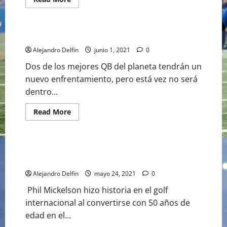
more
GOLF
NFL
about
ABRAHAM
ANCER
YA
RODGERS VS BRADY… EN EL GOLF
ES
17°
Alejandro Delfin
junio 1, 2021
0
DEL
RANKING
Dos de los mejores QB del planeta tendrán un
PGA
nuevo enfrentamiento, pero está vez no será
dentro...
Read
Read More
more
GOLF
about
RODGERS
VS
BRADY…
PHIL MICKELSON EL CAMPEÓN DE GOLF MÁS
EN
VETERANO
EL
GOLF
Alejandro Delfin
mayo 24, 2021
0
Phil Mickelson hizo historia en el golf
internacional al convertirse con 50 años de
edad en el...