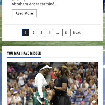
Abraham Ancer terminó...
Read
Read More
more
about
ABRAHAM
ANCER
FUE
Paginación
1
2
3
4
…
8
Next
2°
LUGAR
A
de
UN
GOLPE
DE
entradas
YOU MAY HAVE MISSED
RORY
McILLROY