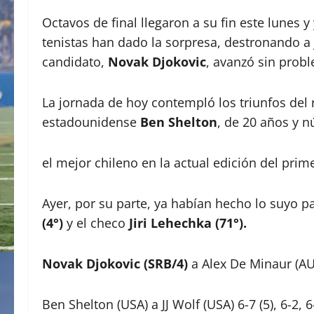
Octavos de final llegaron a su fin este lunes 
tenistas han dado la sorpresa, destronando a 
candidato,
Novak Djokovic
, avanzó sin prob
La jornada de hoy contempló los triunfos del
estadounidense
Ben Shelton
, de 20 años y 
el mejor chileno en la actual edición del pri
Ayer, por su parte, ya habían hecho lo suyo p
(4°)
y el checo
Jiri Lehechka (71°).
Novak Djokovic (SRB/4)
a Alex De Minaur (AUS
Ben Shelton (USA) a JJ Wolf (USA) 6-7 (5), 6-2, 6-7