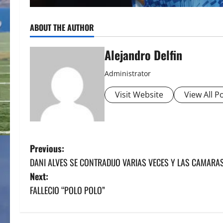
ABOUT THE AUTHOR
Alejandro Delfin
Administrator
Visit Website
View All P
P
Previous:
DANI ALVES SE CONTRADIJO VARIAS VECES Y LAS CAMARA
o
Next:
s
FALLECIO “POLO POLO”
t