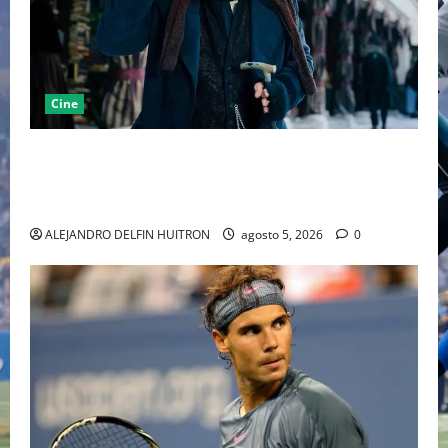
Cine
“EBENEZER” MARCA EL REGRESO DE JOHNNY DEPP A
HOLLYWOOD TRAS SU PASO POR EL CINE
INDEPENDIENTE EUROPEO
ALEJANDRO DELFIN HUITRON
agosto 5, 2026
0