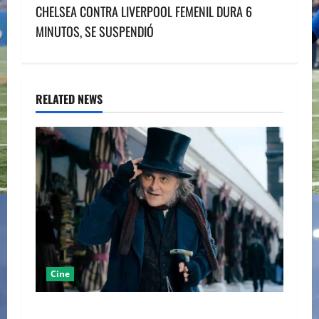
CHELSEA CONTRA LIVERPOOL FEMENIL DURA 6
t
MINUTOS, SE SUSPENDIÓ
n
a
RELATED NEWS
v
i
g
a
t
i
Cine
o
“EBENEZER” MARCA EL REGRESO DE JOHNNY