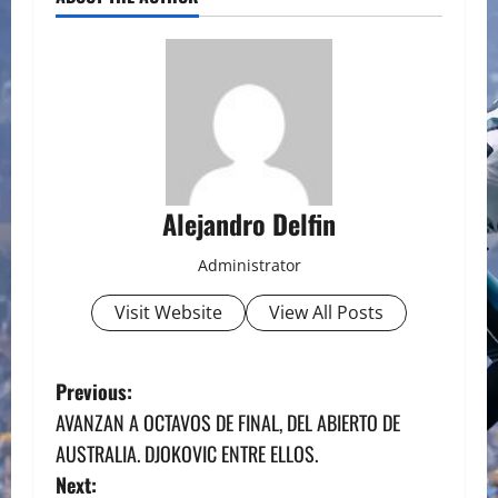
Alejandro Delfin
Administrator
Visit Website
View All Posts
P
Previous:
AVANZAN A OCTAVOS DE FINAL, DEL ABIERTO DE
o
AUSTRALIA. DJOKOVIC ENTRE ELLOS.
s
Next: