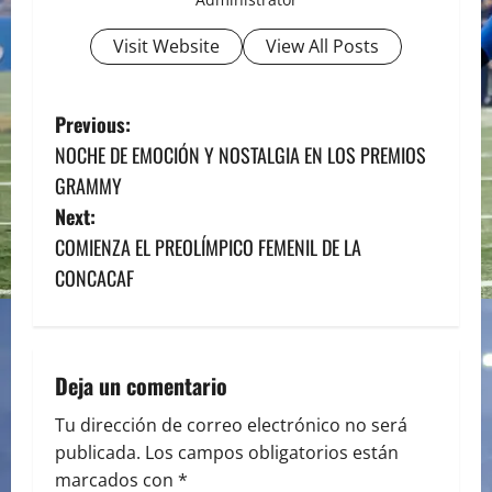
Visit Website
View All Posts
P
Previous:
NOCHE DE EMOCIÓN Y NOSTALGIA EN LOS PREMIOS
o
GRAMMY
s
Next:
COMIENZA EL PREOLÍMPICO FEMENIL DE LA
t
CONCACAF
n
a
Deja un comentario
v
Tu dirección de correo electrónico no será
i
publicada.
Los campos obligatorios están
marcados con
*