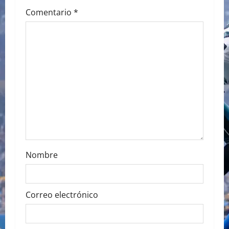
g
Comentario
*
a
t
i
o
n
Nombre
Correo electrónico