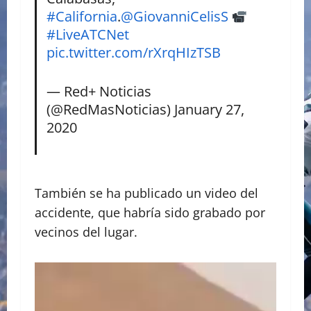
#California
.
@GiovanniCelisS
#LiveATCNet
pic.twitter.com/rXrqHIzTSB
— Red+ Noticias
(@RedMasNoticias)
January 27,
2020
También se ha publicado un video del
accidente, que habría sido grabado por
vecinos del lugar.