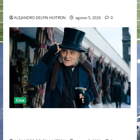
LA MET GALA 2027 HOMENAJEARÁ A JOHN GALLIANO
MARCANDO EL REGRESO DEL REY DEL DRAMATISMO
ALEJANDRO DELFIN HUITRON
agosto 5, 2026
0
Cine
“EBENEZER” MARCA EL REGRESO DE JOHNNY DEPP A
HOLLYWOOD TRAS SU PASO POR EL CINE
INDEPENDIENTE EUROPEO