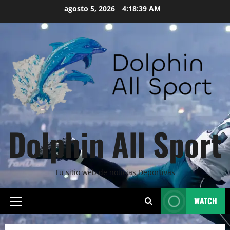
Skip
agosto 5, 2026
4:18:41 AM
to
content
Dolphin All Sport
Tu sitio web de noticias Deportivas
WATCH
Primary
Menu