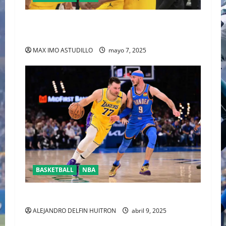
HALIBURTON Y LOS PACERS LLEVAN 2-0
VENTAJA A LOS CAVALIERS
MAX IMO ASTUDILLO
mayo 7, 2025
BASKETBALL
NBA
YA CASÌ LISTOS PARA LOSPLAYOFFS DE LA NBA
ALEJANDRO DELFIN HUITRON
abril 9, 2025