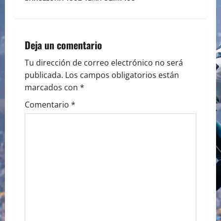
t
n
Deja un comentario
a
Tu dirección de correo electrónico no será
publicada.
Los campos obligatorios están
v
marcados con
*
i
Comentario
*
g
a
t
i
o