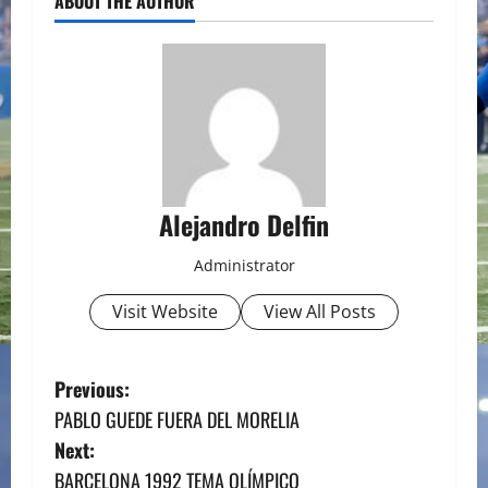
ABOUT THE AUTHOR
Alejandro Delfin
Administrator
Visit Website
View All Posts
P
Previous:
PABLO GUEDE FUERA DEL MORELIA
o
Next:
s
BARCELONA 1992 TEMA OLÍMPICO