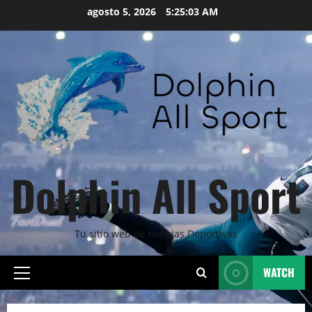
Skip
agosto 5, 2026
5:25:04 AM
to
content
Dolphin All Sport
Tu sitio web de noticias Deportivas
WATCH
Primary
Menu