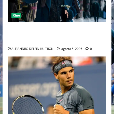
Cine
“EBENEZER” MARCA EL REGRESO DE JOHNNY DEPP A
HOLLYWOOD TRAS SU PASO POR EL CINE
INDEPENDIENTE EUROPEO
ALEJANDRO DELFIN HUITRON
agosto 5, 2026
0