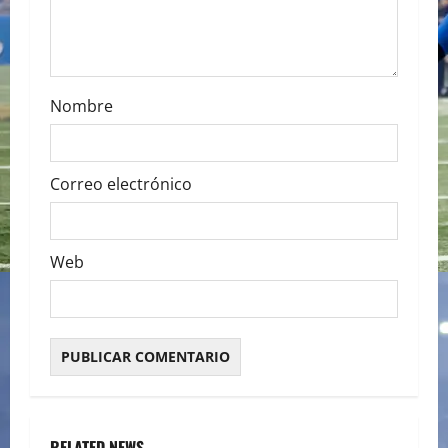
o
n
Nombre
Correo electrónico
Web
RELATED NEWS