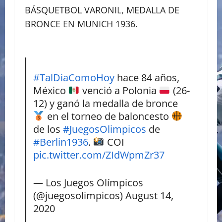
BÁSQUETBOL VARONIL, MEDALLA DE
BRONCE EN MUNICH 1936.
#TalDiaComoHoy
hace 84 años,
México
venció a Polonia
(26-
12) y ganó la medalla de bronce
en el torneo de baloncesto
de los
#JuegosOlimpicos
de
#Berlin1936
.
COI
pic.twitter.com/ZIdWpmZr37
— Los Juegos Olímpicos
(@juegosolimpicos)
August 14,
2020