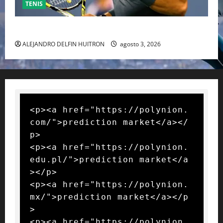
TENIS
RAFA NADAL EL MÁS GRANDE DEL MUNDO DEL TENIS
ALEJANDRO DELFIN HUITRON
agosto 3, 2026
<p><a href="https://polynion.
com/">prediction market</a></
p>

<p><a href="https://polynion.
edu.pl/">prediction market</a
></p>

<p><a href="https://polynion.
mx/">prediction market</a></p
>

<p><a href="https://polynion.