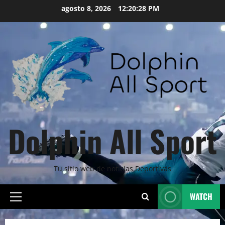
Skip
agosto 8, 2026
12:20:29 PM
to
content
Dolphin All Sport
Tu sitio web de noticias Deportivas
WATCH
Primary
Menu