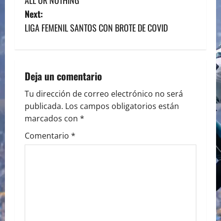
o
Next:
s
LIGA FEMENIL SANTOS CON BROTE DE COVID
t
n
Deja un comentario
a
Tu dirección de correo electrónico no será
publicada.
Los campos obligatorios están
v
marcados con
*
i
Comentario
*
g
a
t
i