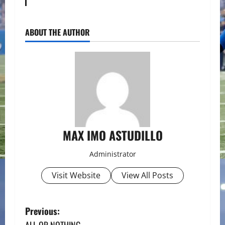
ABOUT THE AUTHOR
MAX IMO ASTUDILLO
Administrator
Visit Website
View All Posts
P
Previous:
ALL OR NOTHING