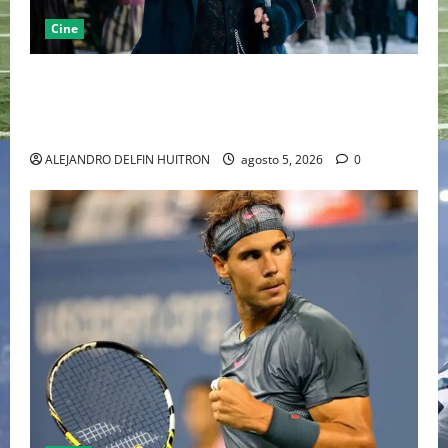
Cine
“EBENEZER” MARCA EL REGRESO DE JOHNNY DEPP A
HOLLYWOOD TRAS SU PASO POR EL CINE
INDEPENDIENTE EUROPEO
ALEJANDRO DELFIN HUITRON
agosto 5, 2026
0