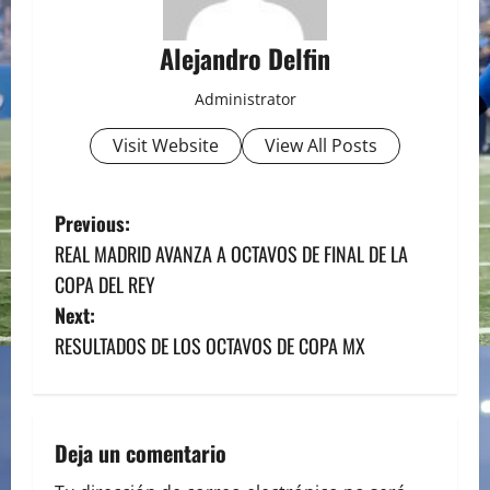
Alejandro Delfin
Administrator
Visit Website
View All Posts
P
Previous:
REAL MADRID AVANZA A OCTAVOS DE FINAL DE LA
o
COPA DEL REY
s
Next:
RESULTADOS DE LOS OCTAVOS DE COPA MX
t
n
a
Deja un comentario