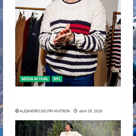
MODA ACTUAL
NFL
“TRAVIS KELCE Y TOMMY HILFIGER” LA NUEVA
DUPLA DEL “CLASSIC AMERICAN COOL”
ALEJANDRO DELFIN HUITRON
abril 29, 2026