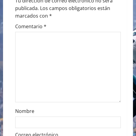
v
Tu dirección de correo electrónico no será
publicada.
Los campos obligatorios están
i
marcados con
*
g
Comentario
*
a
t
i
o
n
Nombre
Correo electrónico