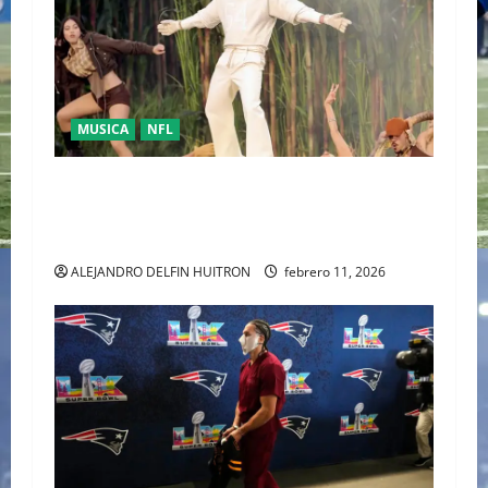
MUSICA
NFL
LA UNIDAD COMO RESPUESTA POLÍTICA FUE
PRESENTADA POR BAD BUNNY EN EL SUPER
BOWL LX
ALEJANDRO DELFIN HUITRON
febrero 11, 2026