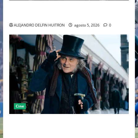
LA MET GALA 2027 HOMENAJEARÁ A JOHN GALLIANO
MARCANDO EL REGRESO DEL REY DEL DRAMATISMO
ALEJANDRO DELFIN HUITRON
agosto 5, 2026
0
Cine
“EBENEZER” MARCA EL REGRESO DE JOHNNY DEPP A
HOLLYWOOD TRAS SU PASO POR EL CINE
INDEPENDIENTE EUROPEO