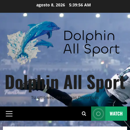
Skip
agosto 8, 2026
5:39:57 AM
to
content
Dolphin All Sport
Tu sitio web de noticias Deportivas
WATCH
Primary
Menu