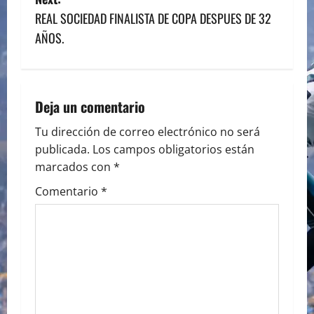
s
REAL SOCIEDAD FINALISTA DE COPA DESPUES DE 32
AÑOS.
t
n
a
Deja un comentario
v
Tu dirección de correo electrónico no será
publicada.
Los campos obligatorios están
i
marcados con
*
g
Comentario
*
a
t
i