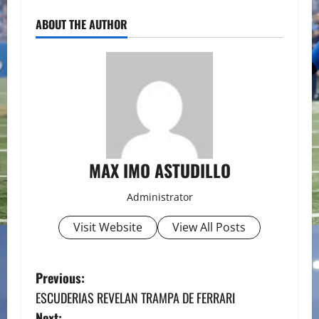
ABOUT THE AUTHOR
MAX IMO ASTUDILLO
Administrator
Visit Website
View All Posts
P
Previous:
ESCUDERIAS REVELAN TRAMPA DE FERRARI
o
Next: