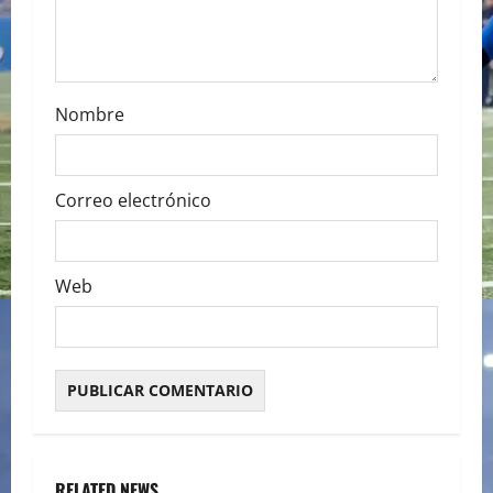
o
n
Nombre
Correo electrónico
Web
RELATED NEWS