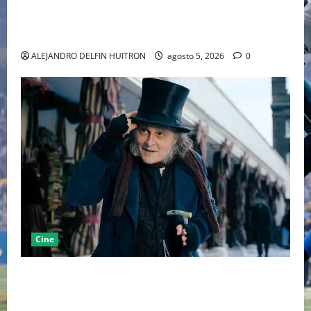
LA MET GALA 2027 HOMENAJEARÁ A JOHN GALLIANO
MARCANDO EL REGRESO DEL REY DEL DRAMATISMO
ALEJANDRO DELFIN HUITRON
agosto 5, 2026
0
Cine
“EBENEZER” MARCA EL REGRESO DE JOHNNY DEPP A
HOLLYWOOD TRAS SU PASO POR EL CINE
INDEPENDIENTE EUROPEO