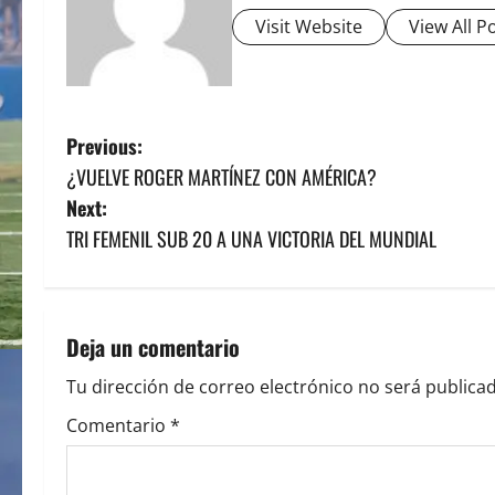
Visit Website
View All P
P
Previous:
¿VUELVE ROGER MARTÍNEZ CON AMÉRICA?
o
Next:
s
TRI FEMENIL SUB 20 A UNA VICTORIA DEL MUNDIAL
t
n
Deja un comentario
a
Tu dirección de correo electrónico no será publicad
v
Comentario
*
i