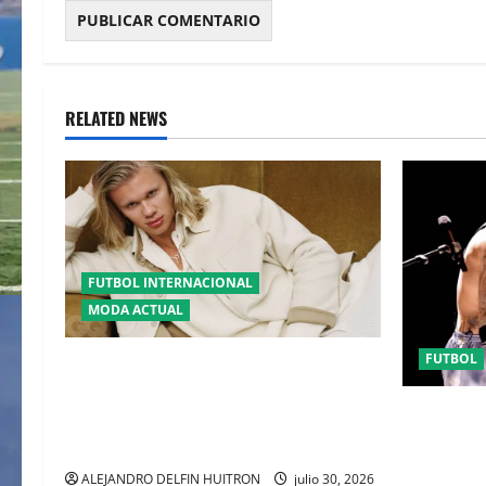
RELATED NEWS
FUTBOL INTERNACIONAL
MODA ACTUAL
FUTBOL
GLAMOUR “ERLING HAALAND”
DESLUMBRA EN EL DESFILE ALTA
EL CANADI
SARTORIA DE DOLCE & GABBANA TRAS
SUMA AL 
EL MUNDIAL 2026
CLAUSURA
ALEJANDRO DELFIN HUITRON
julio 30, 2026