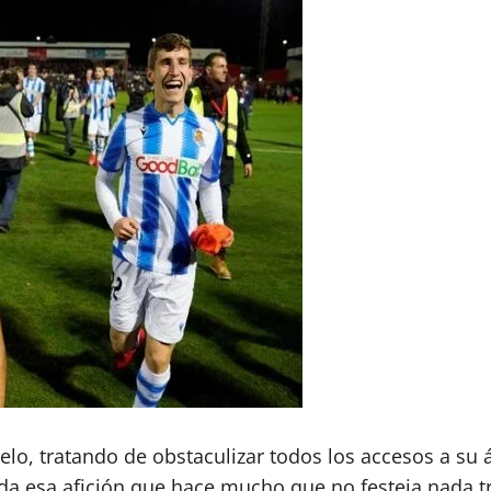
lo, tratando de obstaculizar todos los accesos a su á
oda esa afición que hace mucho que no festeja nada 