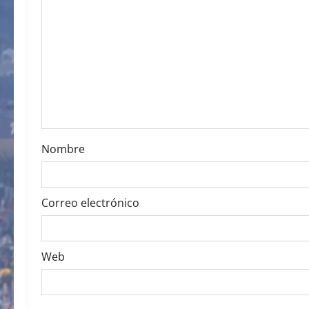
g
a
t
i
o
Nombre
n
Correo electrónico
Web