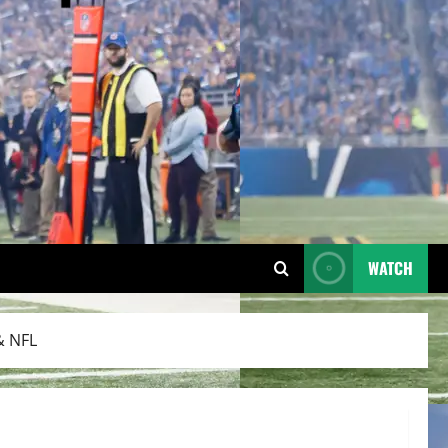
WATCH
& NFL