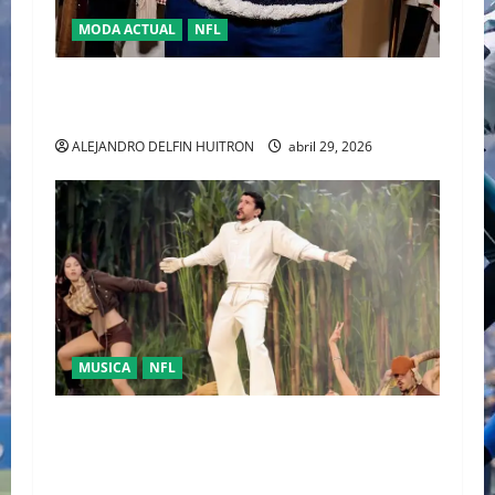
MODA ACTUAL
NFL
“TRAVIS KELCE Y TOMMY HILFIGER” LA NUEVA
DUPLA DEL “CLASSIC AMERICAN COOL”
ALEJANDRO DELFIN HUITRON
abril 29, 2026
MUSICA
NFL
LA UNIDAD COMO RESPUESTA POLÍTICA FUE
PRESENTADA POR BAD BUNNY EN EL SUPER
BOWL LX