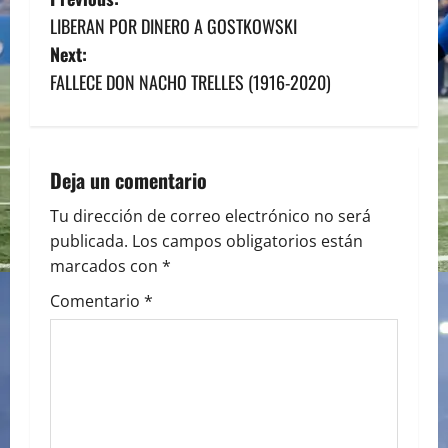
P
LIBERAN POR DINERO A GOSTKOWSKI
o
Next:
s
FALLECE DON NACHO TRELLES (1916-2020)
t
n
Deja un comentario
a
Tu dirección de correo electrónico no será
publicada.
Los campos obligatorios están
v
marcados con
*
i
Comentario
*
g
a
t