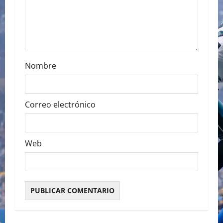
i
o
n
Nombre
Correo electrónico
Web