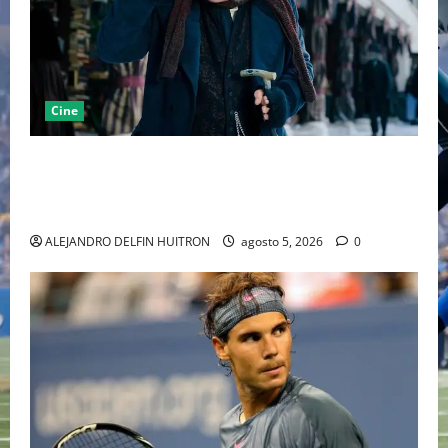
Cine
“EBENEZER” MARCA EL REGRESO DE JOHNNY DEPP A
HOLLYWOOD TRAS SU PASO POR EL CINE
INDEPENDIENTE EUROPEO
ALEJANDRO DELFIN HUITRON
agosto 5, 2026
0