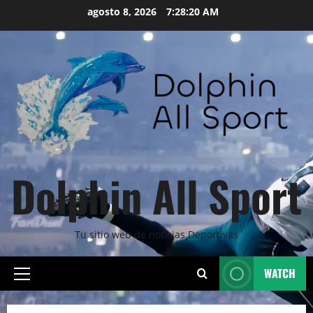
Skip
agosto 8, 2026
7:28:21 AM
to
content
Dolphin All Sport
Tu sitio web de noticias Deportivas
WATCH
Primary
Menu