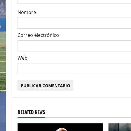
o
Nombre
n
Correo electrónico
Web
RELATED NEWS