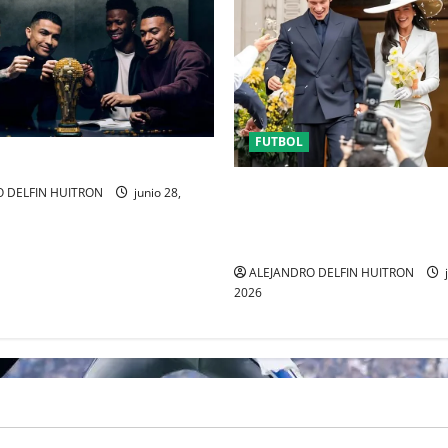
FUTBOL
FUERA DEL MUNDIAL
ENTRE POLÉMICA LA LUNA DE
 DELFIN HUITRON
junio 28,
DUA LIPA DESATA EL DEBATE
MODA “ANTIBRIDE”
ALEJANDRO DELFIN HUITRON
j
2026