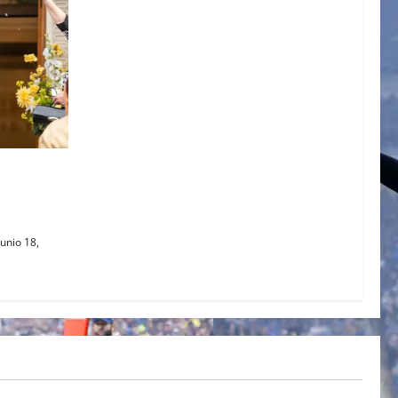
 MIEL DE
 DE LA
unio 18,