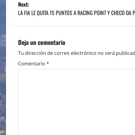
o
Next:
s
LA FIA LE QUITA 15 PUNTOS A RACING POINT Y CHECO DA 
t
n
Deja un comentario
a
Tu dirección de correo electrónico no será publicad
v
Comentario
*
i
g
a
t
i