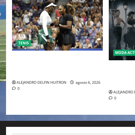
TENIS
MODA ACT
EL RETORNO DEL DÚO DINÁMICO:
SERENA Y VENUS WILLIAMS DISPUTARÁN
LA MET GA
LOS DOBLES EN CINCINNATI 2026
JOHN GALL
DEL REY D
ALEJANDRO DELFIN HUITRON
agosto 6, 2026
0
ALEJANDRO 
0