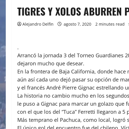
TIGRES Y XOLOS ABURREN 
Alejandro Delfin
agosto 7, 2020
2 minutes read
.
Arrancó la jornada 3 del Torneo Guardianes 2
dejaron mucho que desear.
En la frontera de Baja California, donde hac
aún así cada uno dejó pasar su opción de marc
y el francés André Pierre Gignac estrellando 
La historia no cambio mucho en los segundos 4
le puso a Gignac para marcar un golazo que fu
con el que los del “Tuca” Ferretti llegaron a 5
Más temprano el Pachuca, como local, logró su
El único gol del encuentro fue del chileno Víc