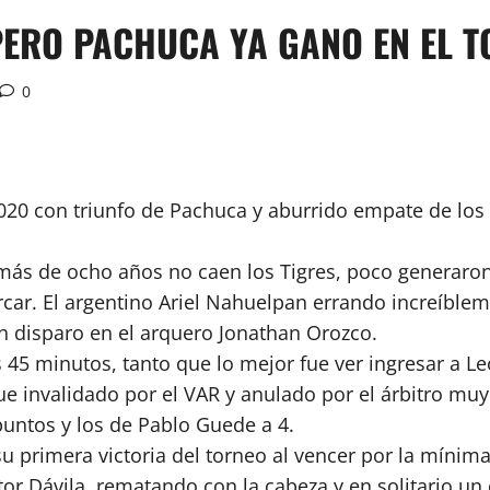
PERO PACHUCA YA GANO EN EL 
0
020 con triunfo de Pachuca y aburrido empate de lo
e más de ocho años no caen los Tigres, poco generaro
ar. El argentino Ariel Nahuelpan errando increíbleme
un disparo en el arquero Jonathan Orozco.
5 minutos, tanto que lo mejor fue ver ingresar a Leo
e invalidado por el VAR y anulado por el árbitro muy
 puntos y los de Pablo Guede a 4.
 primera victoria del torneo al vencer por la mínima
tor Dávila, rematando con la cabeza y en solitario un