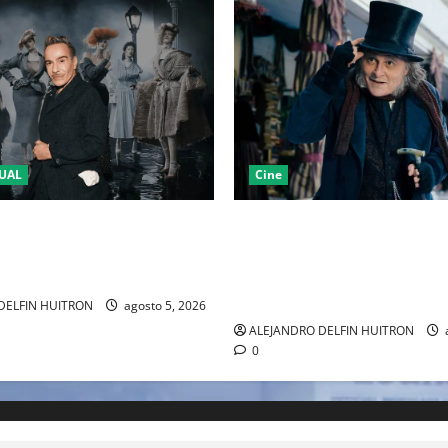
UAL
Cine
LA 2027 HOMENAJEARÁ A
“EBENEZER” MARCA EL REGR
IANO MARCANDO EL REGRESO
JOHNNY DEPP A HOLLYWOOD
EL DRAMATISMO
PASO POR EL CINE INDEPEND
EUROPEO
DELFIN HUITRON
agosto 5, 2026
ALEJANDRO DELFIN HUITRON
0