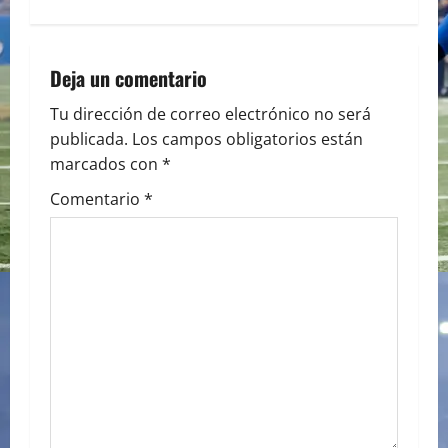
n
a
Deja un comentario
v
Tu dirección de correo electrónico no será
publicada.
Los campos obligatorios están
i
marcados con
*
g
Comentario
*
a
t
i
o
n