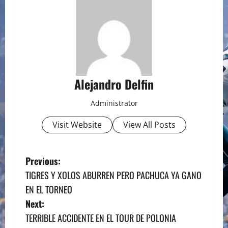
Alejandro Delfin
Administrator
Visit Website
View All Posts
P
Previous:
TIGRES Y XOLOS ABURREN PERO PACHUCA YA GANO
o
EN EL TORNEO
s
Next:
TERRIBLE ACCIDENTE EN EL TOUR DE POLONIA
t