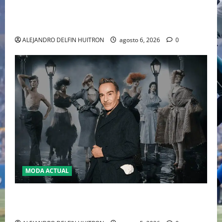
EL RETORNO DEL DÚO DINÁMICO: SERENA Y VENUS
WILLIAMS DISPUTARÁN LOS DOBLES EN CINCINNATI
2026
ALEJANDRO DELFIN HUITRON
agosto 6, 2026
0
MODA ACTUAL
LA MET GALA 2027 HOMENAJEARÁ A JOHN GALLIANO
MARCANDO EL REGRESO DEL REY DEL DRAMATISMO