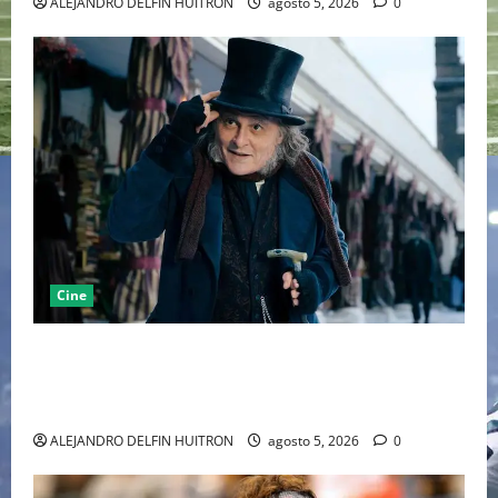
ALEJANDRO DELFIN HUITRON
agosto 5, 2026
0
Cine
“EBENEZER” MARCA EL REGRESO DE JOHNNY DEPP A
HOLLYWOOD TRAS SU PASO POR EL CINE
INDEPENDIENTE EUROPEO
ALEJANDRO DELFIN HUITRON
agosto 5, 2026
0