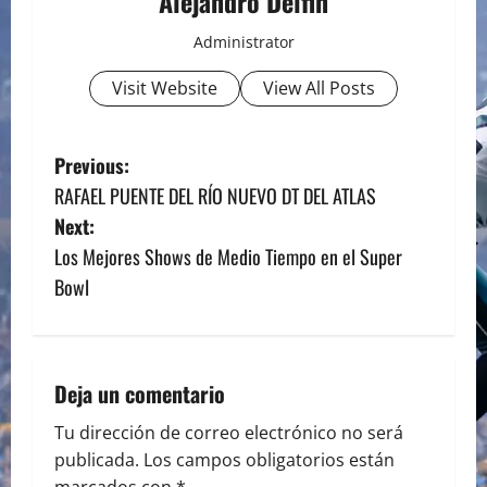
Alejandro Delfin
Administrator
Visit Website
View All Posts
P
Previous:
RAFAEL PUENTE DEL RÍO NUEVO DT DEL ATLAS
o
Next:
s
Los Mejores Shows de Medio Tiempo en el Super
Bowl
t
n
a
Deja un comentario
v
Tu dirección de correo electrónico no será
publicada.
Los campos obligatorios están