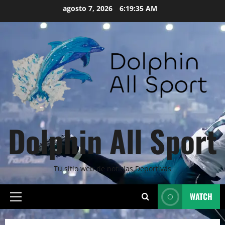
Skip
agosto 7, 2026
6:19:37 AM
to
content
Dolphin All Sport
Tu sitio web de noticias Deportivas
WATCH
Primary
Menu