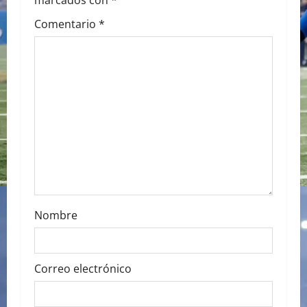
i
marcados con
*
g
Comentario
*
a
t
i
o
n
Nombre
Correo electrónico