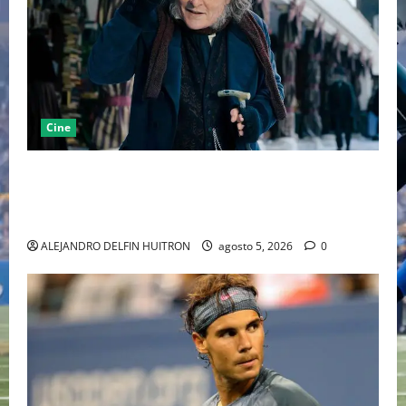
Cine
“EBENEZER” MARCA EL REGRESO DE JOHNNY DEPP A
HOLLYWOOD TRAS SU PASO POR EL CINE
INDEPENDIENTE EUROPEO
ALEJANDRO DELFIN HUITRON
agosto 5, 2026
0