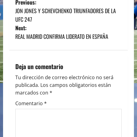
P
Previous:
JON JONES Y SCHEVCHENKO TRIUNFADORES DE LA
o
UFC 247
s
Next:
REAL MADRID CONFIRMA LIDERATO EN ESPAÑA
t
n
a
Deja un comentario
v
Tu dirección de correo electrónico no será
publicada.
Los campos obligatorios están
i
marcados con
*
g
Comentario
*
a
t