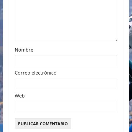
i
o
n
Nombre
Correo electrónico
Web