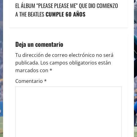
EL ÁLBUM “PLEASE PLEASE ME” QUE DIO COMIENZO
t
A THE BEATLES
CUMPLE 60 AÑOS
n
a
Deja un comentario
v
Tu dirección de correo electrónico no será
i
publicada.
Los campos obligatorios están
marcados con
*
g
Comentario
*
a
t
i
o