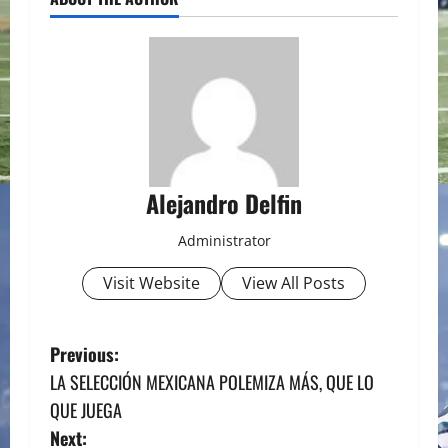
Alejandro Delfin
Administrator
Visit Website
View All Posts
P
Previous:
LA SELECCIÓN MEXICANA POLEMIZA MÁS, QUE LO
o
QUE JUEGA
s
Next: