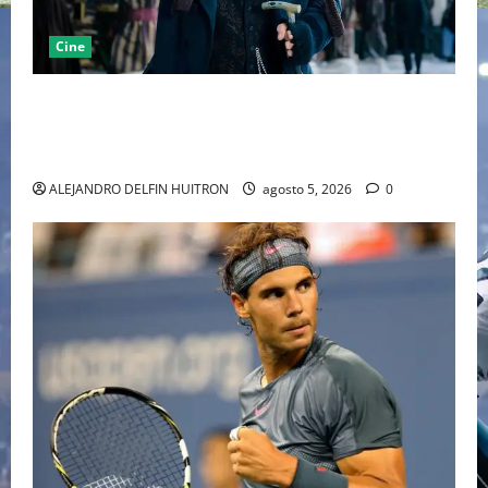
Cine
“EBENEZER” MARCA EL REGRESO DE JOHNNY DEPP A
HOLLYWOOD TRAS SU PASO POR EL CINE
INDEPENDIENTE EUROPEO
ALEJANDRO DELFIN HUITRON
agosto 5, 2026
0