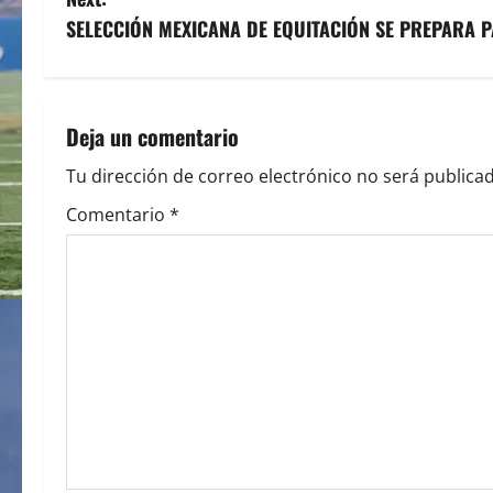
s
SELECCIÓN MEXICANA DE EQUITACIÓN SE PREPARA 
t
n
Deja un comentario
a
Tu dirección de correo electrónico no será publicad
v
Comentario
*
i
g
a
t
i