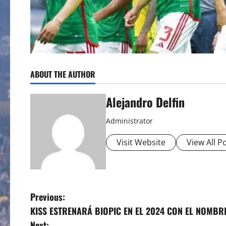
ABOUT THE AUTHOR
Alejandro Delfin
Administrator
Visit Website
View All P
P
Previous:
KISS ESTRENARÁ BIOPIC EN EL 2024 CON EL NOMBR
o
Next: