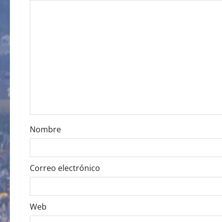
i
g
a
t
i
o
Nombre
n
Correo electrónico
Web