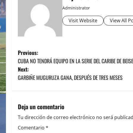
Administrator
Visit Website
View All P
P
Previous:
CUBA NO TENDRÁ EQUIPO EN LA SERIE DEL CARIBE DE BEIS
o
Next:
s
GARBIÑE MUGURUZA GANA, DESPUÉS DE TRES MESES
t
n
Deja un comentario
a
Tu dirección de correo electrónico no será publicad
v
Comentario
*