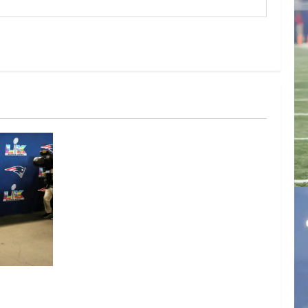
 y con
atriots)