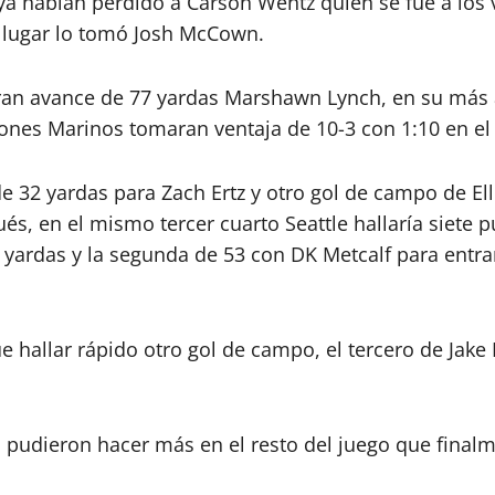
ya habían perdido a Carson Wentz quien se fue a los
u lugar lo tomó Josh McCown.
ran avance de 77 yardas Marshawn Lynch, en su más a
ones Marinos tomaran ventaja de 10-3 con 1:10 en el 
32 yardas para Zach Ertz y otro gol de campo de Elli
és, en el mismo tercer cuarto Seattle hallaría siete 
 yardas y la segunda de 53 con DK Metcalf para entra
 hallar rápido otro gol de campo, el tercero de Jake El
 pudieron hacer más en el resto del juego que finalm