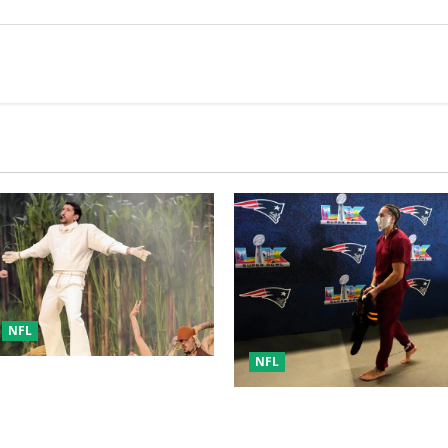
NFL
NFL
D COMO RESPUESTA POLÍTICA
ENTADA POR BAD BUNNY EN
Mack Hollins, llegó esposado
 BOWL LX
máscara al Super Bowl LX. (P