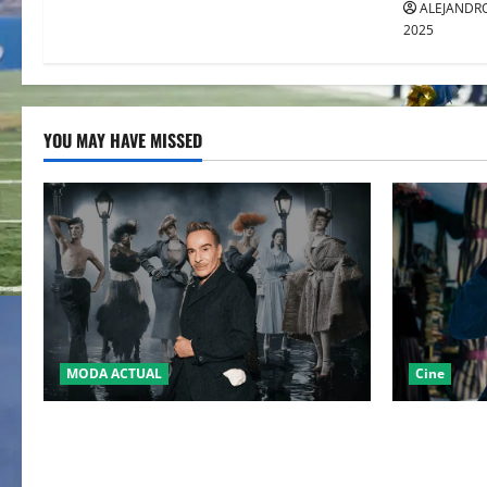
ALEJANDRO
2025
YOU MAY HAVE MISSED
MODA ACTUAL
Cine
LA MET GALA 2027 HOMENAJEARÁ A
“EBENEZER
JOHN GALLIANO MARCANDO EL REGRESO
JOHNNY DE
DEL REY DEL DRAMATISMO
PASO POR E