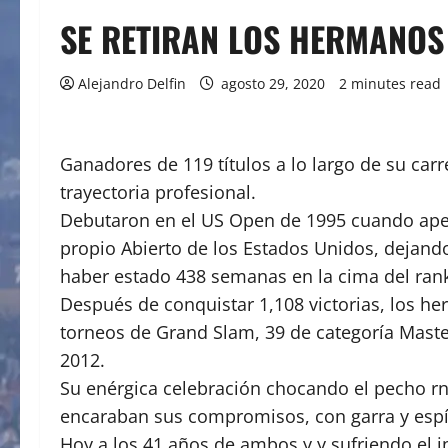
SE RETIRAN LOS HERMANOS 
Alejandro Delfin
agosto 29, 2020
2 minutes read
Ganadores de 119 títulos a lo largo de su ca
trayectoria profesional.
Debutaron en el US Open de 1995 cuando apena
propio Abierto de los Estados Unidos, dejan
haber estado 438 semanas en la cima del rank
Después de conquistar 1,108 victorias, los he
torneos de Grand Slam, 39 de categoría Maste
2012.
Su enérgica celebración chocando el pecho rn
encaraban sus compromisos, con garra y espíri
Hoy a los 41 años de ambos y y sufriendo el i