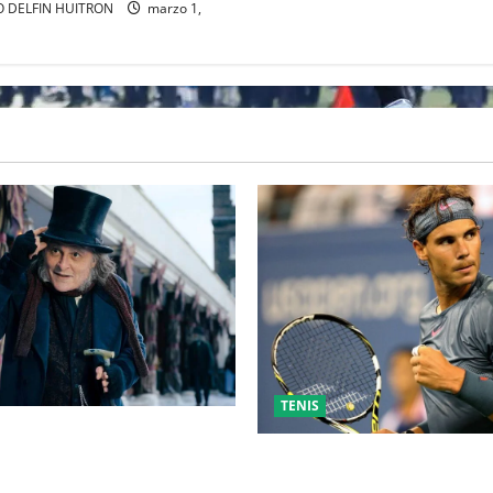
 DELFIN HUITRON
marzo 1,
TENIS
” MARCA EL REGRESO DE
PP A HOLLYWOOD TRAS SU
RAFA NADAL EL MÁS GRANDE
L CINE INDEPENDIENTE
MUNDO DEL TENIS