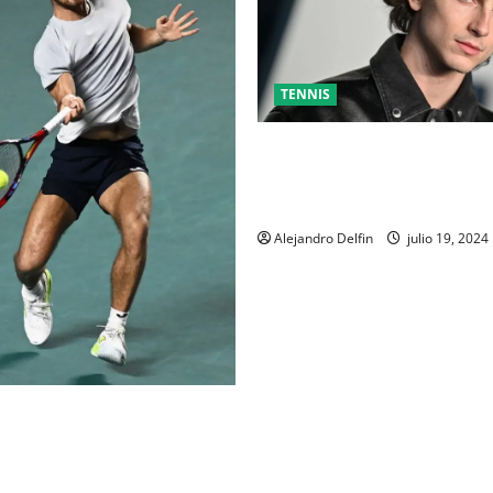
TENNIS
TIMOTHÉE CHALAMET SERÁ P
UNA PELÍCULA ADENTRADA E
MUNDO DEL PING PONG
Alejandro Delfin
julio 19, 2024
AL DEL ABIERTO MEXICANO
EJANDRO DAVIDOVICH Y
ACHAC