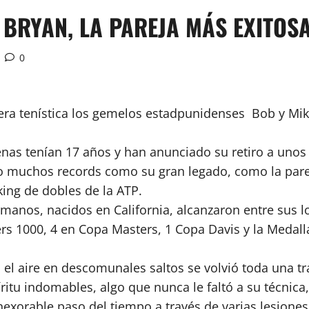
BRYAN, LA PAREJA MÁS EXITOSA
0
rrera tenística los gemelos estadpunidenses Bob y Mi
s tenían 17 años y han anunciado su retiro a unos d
do muchos records como su gran legado, como la pare
ing de dobles de la ATP.
rmanos, nacidos en California, alcanzaron entre sus 
rs 1000, 4 en Copa Masters, 1 Copa Davis y la Medal
 el aire en descomunales saltos se volvió toda una 
tu indomables, algo que nunca le faltó a su técnica,
nexorable paso del tiempo a través de varias lesione