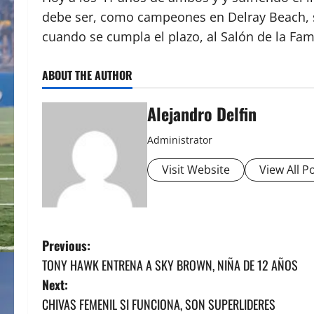
debe ser, como campeones en Delray Beach, su 
cuando se cumpla el plazo, al Salón de la Fam
ABOUT THE AUTHOR
Alejandro Delfin
Administrator
Visit Website
View All P
P
Previous:
TONY HAWK ENTRENA A SKY BROWN, NIÑA DE 12 AÑOS
o
Next:
s
CHIVAS FEMENIL SI FUNCIONA, SON SUPERLIDERES