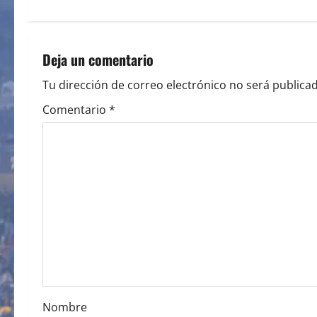
t
n
Deja un comentario
a
Tu dirección de correo electrónico no será publicad
v
Comentario
*
i
g
a
t
i
o
Nombre