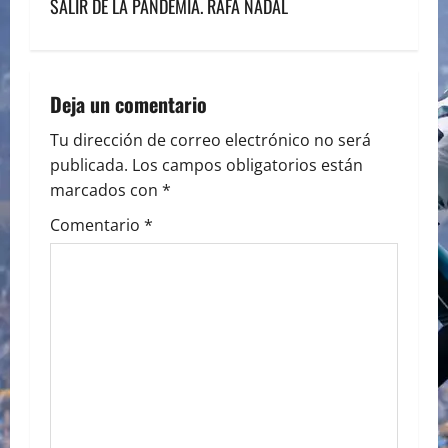
SALIR DE LA PANDEMIA. RAFA NADAL
t
n
a
Deja un comentario
v
Tu dirección de correo electrónico no será
publicada.
Los campos obligatorios están
i
marcados con
*
g
Comentario
*
a
t
i
o
n