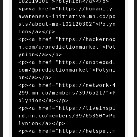
102119101">Polynion</a></p>

<p><a href="https://humanity-
awareness-initiative.mn.co/po
sts/about-me-102120302">Polyn
ion</a></p>

<p><a href="https://hackernoo
n.com/u/predictionmarket">Pol
ynion</a></p>

<p><a href="https://anotepad.
com/@predictionmarket">Polyni
on</a></p>

<p><a href="https://network-4
299.mn.co/members/39765217">P
olynion</a></p>

<p><a href="https://liveinspi
rd.mn.co/members/39765350">Po
lynion</a></p>

<p><a href="https://hetspel.m