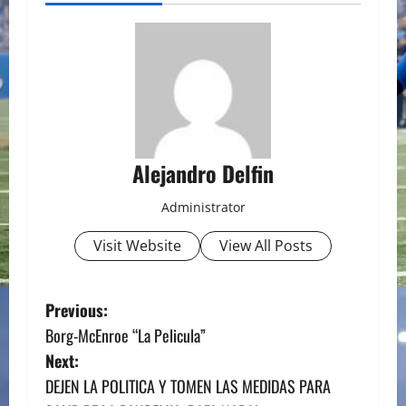
Alejandro Delfin
Administrator
Visit Website
View All Posts
P
Previous:
Borg-McEnroe “La Pelicula”
o
Next:
s
DEJEN LA POLITICA Y TOMEN LAS MEDIDAS PARA