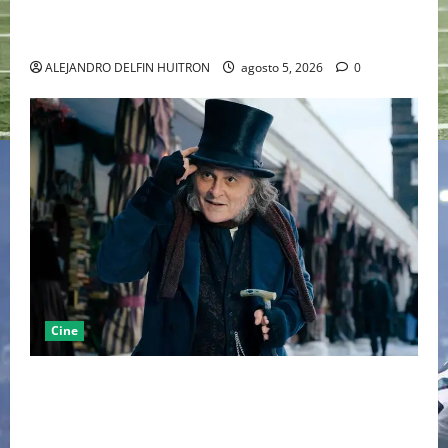
LA MET GALA 2027 HOMENAJEARÁ A JOHN GALLIANO
MARCANDO EL REGRESO DEL REY DEL DRAMATISMO
ALEJANDRO DELFIN HUITRON
agosto 5, 2026
0
Cine
“EBENEZER” MARCA EL REGRESO DE JOHNNY DEPP A
HOLLYWOOD TRAS SU PASO POR EL CINE
INDEPENDIENTE EUROPEO