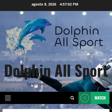
Skip
agosto 8, 2026
4:57:03 PM
to
content
Dolphin All Sport
Tu sitio web de noticias Deportivas
WATCH
Primary
Menu