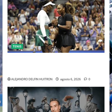
TENIS
EL RETORNO DEL DÚO DINÁMICO: SERENA Y VENUS
WILLIAMS DISPUTARÁN LOS DOBLES EN CINCINNATI
2026
ALEJANDRO DELFIN HUITRON
agosto 6, 2026
0