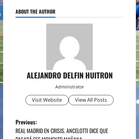
ABOUT THE AUTHOR
ALEJANDRO DELFIN HUITRON
Administrator
Visit Website
View All Posts
P
Previous:
REAL MADRID EN CRISIS. ANCELOTTI DICE QUE
o