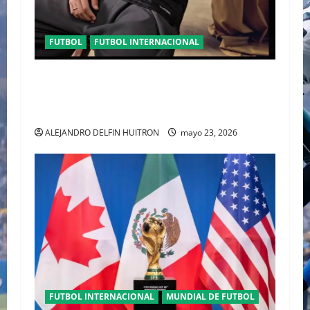
FUTBOL
FUTBOL INTERNACIONAL
ORGULLO ENTRETEJIDO LA NUEVA” TERCERA
PLAYERA DE MÉXICO” INGRESA AL ARCHIVO
HISTÓRICO DE ADIDAS EN ALEMANIA
ALEJANDRO DELFIN HUITRON
mayo 23, 2026
FUTBOL INTERNACIONAL
MUNDIAL DE FUTBOL