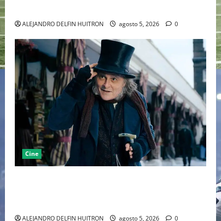
MARCANDO EL REGRESO DEL REY DEL DRAMATISMO
ALEJANDRO DELFIN HUITRON
agosto 5, 2026
0
Cine
“EBENEZER” MARCA EL REGRESO DE JOHNNY DEPP A
HOLLYWOOD TRAS SU PASO POR EL CINE
INDEPENDIENTE EUROPEO
ALEJANDRO DELFIN HUITRON
agosto 5, 2026
0