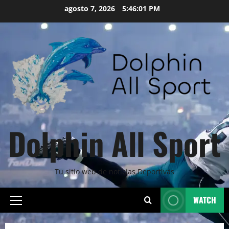
Skip
agosto 7, 2026
5:46:03 PM
to
content
Dolphin All Sport
Tu sitio web de noticias Deportivas
WATCH
Primary
Menu