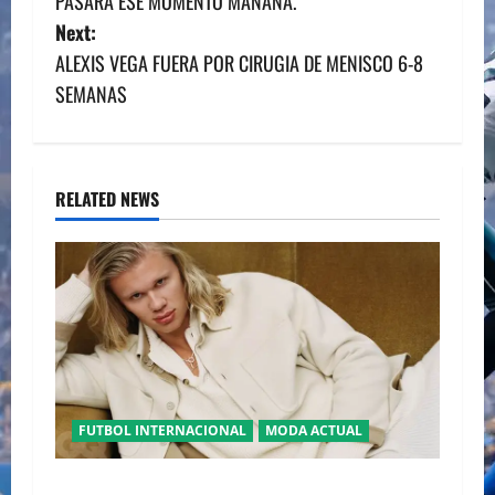
PASARÁ ESE MOMENTO MAÑANA.
s
Next:
ALEXIS VEGA FUERA POR CIRUGIA DE MENISCO 6-8
t
SEMANAS
n
a
RELATED NEWS
v
i
g
a
t
FUTBOL INTERNACIONAL
MODA ACTUAL
i
GLAMOUR “ERLING HAALAND” DESLUMBRA EN