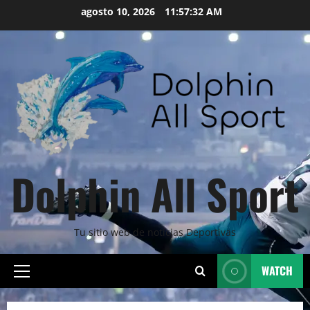
Skip
agosto 10, 2026
11:57:34 AM
to
content
Dolphin All Sport
Tu sitio web de noticias Deportivas
WATCH
Primary
Menu