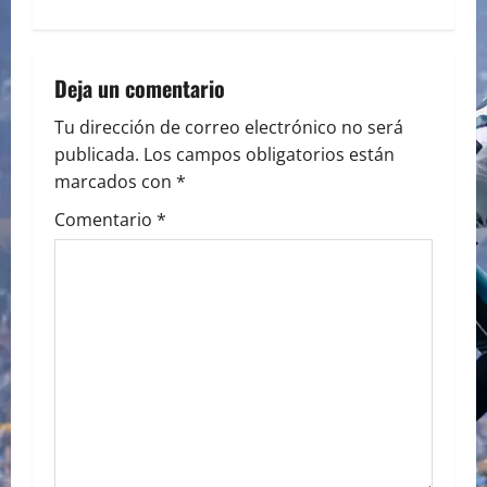
t
n
a
Deja un comentario
v
Tu dirección de correo electrónico no será
publicada.
Los campos obligatorios están
i
marcados con
*
g
Comentario
*
a
t
i
o
n