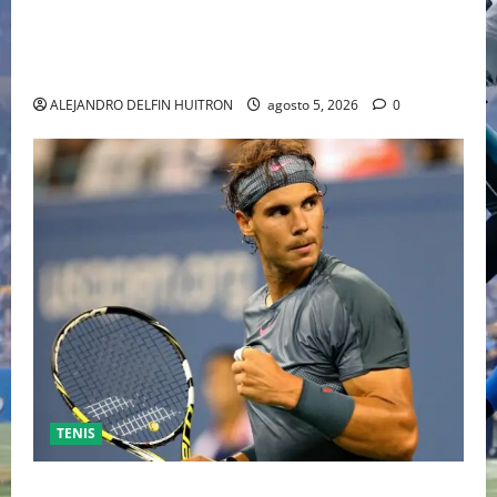
“EBENEZER” MARCA EL REGRESO DE JOHNNY DEPP A
HOLLYWOOD TRAS SU PASO POR EL CINE
INDEPENDIENTE EUROPEO
ALEJANDRO DELFIN HUITRON
agosto 5, 2026
0
TENIS
RAFA NADAL EL MÁS GRANDE DEL MUNDO DEL TENIS