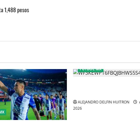
ta 1,488 pesos
FÚTBOL MX
CHIVAS REMONTO A UNOS TI
GATITOS
ALEJANDRO DELFIN HUITRON
2026
MX
imina a Toluca y acaba con el
 tricampeonato