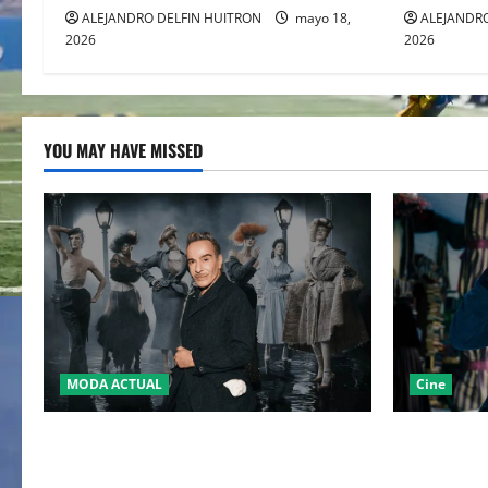
i
ALEJANDRO DELFIN HUITRON
mayo 18,
ALEJANDRO
2026
2026
o
n
YOU MAY HAVE MISSED
MODA ACTUAL
Cine
LA MET GALA 2027 HOMENAJEARÁ A
“EBENEZER
JOHN GALLIANO MARCANDO EL REGRESO
JOHNNY DE