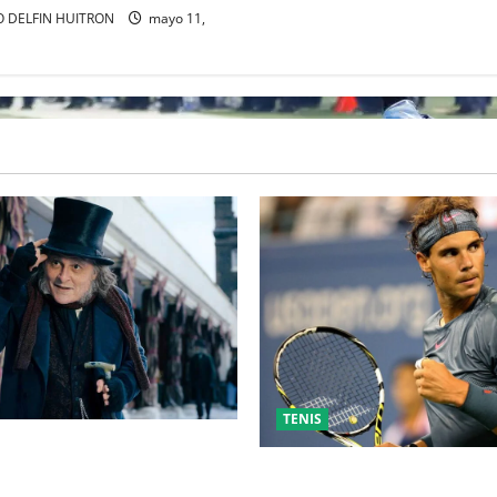
 DELFIN HUITRON
mayo 11,
TENIS
” MARCA EL REGRESO DE
PP A HOLLYWOOD TRAS SU
RAFA NADAL EL MÁS GRANDE