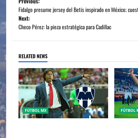
P
Previous:
Fidalgo presume jersey del Betis inspirado en México; cues
o
Next:
s
Checo Pérez: la pieza estratégica para Cadillac
t
n
RELATED NEWS
a
v
i
g
FÚTBOL MX
FÚTBOL 
a
MATIAS ALMEYDA A LOS RAYADOS DE
Pachuca el
t
MONTERREY
sueño del