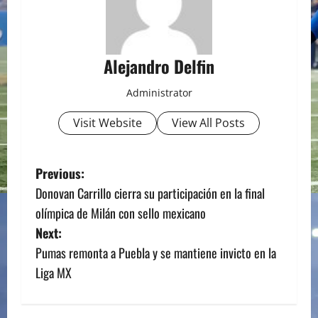
Alejandro Delfin
Administrator
Visit Website
View All Posts
P
Previous:
Donovan Carrillo cierra su participación en la final
o
olímpica de Milán con sello mexicano
s
Next:
Pumas remonta a Puebla y se mantiene invicto en la
t
Liga MX
n