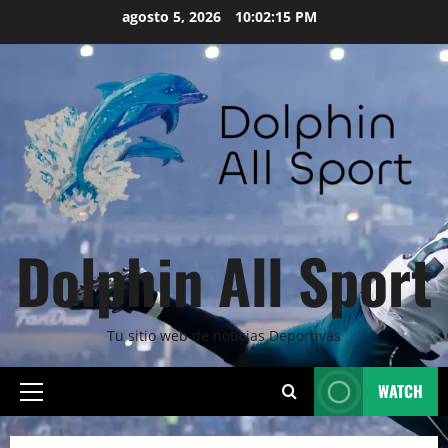
Skip
agosto 5, 2026
10:02:17 PM
to
content
Dolphin All Sport
Tu sitio web de noticias Deportivas
WATCH
Primary
Menu