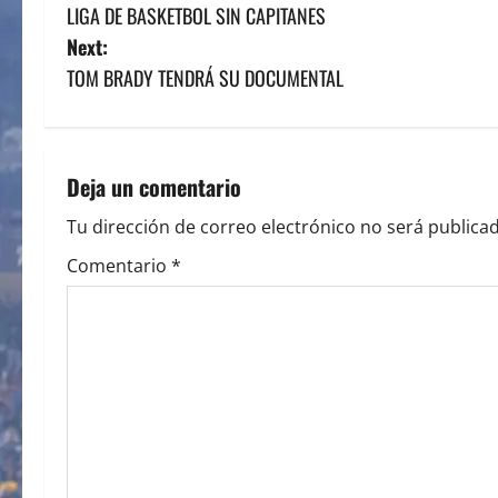
LIGA DE BASKETBOL SIN CAPITANES
o
Next:
s
TOM BRADY TENDRÁ SU DOCUMENTAL
t
n
Deja un comentario
a
Tu dirección de correo electrónico no será publicad
v
Comentario
*
i
g
a
t