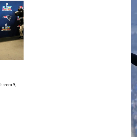
 y con
atriots)
ebrero 9,