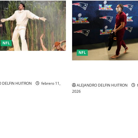
NFL
NFL
D COMO RESPUESTA POLÍTICA
ENTADA POR BAD BUNNY EN
Mack Hollins, llegó esposado
 BOWL LX
máscara al Super Bowl LX. (P
 DELFIN HUITRON
febrero 11,
ALEJANDRO DELFIN HUITRON
f
2026