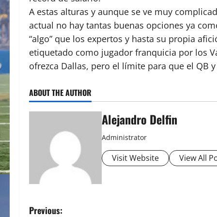
A estas alturas y aunque se ve muy complicad
actual no hay tantas buenas opciones ya como 
“algo” que los expertos y hasta su propia afi
etiquetado como jugador franquicia por los Va
ofrezca Dallas, pero el límite para que el QB 
ABOUT THE AUTHOR
Alejandro Delfin
Administrator
Visit Website
View All P
P
Previous: