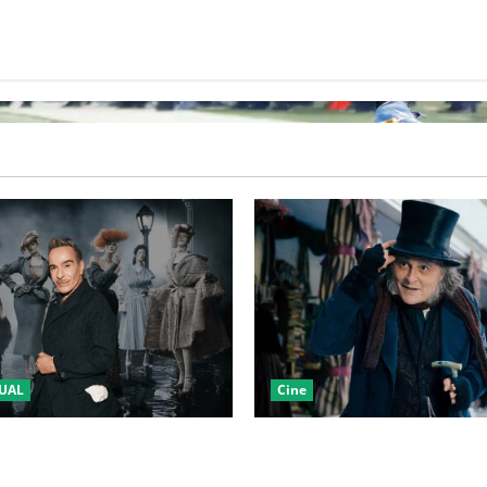
UAL
Cine
LA 2027 HOMENAJEARÁ A
“EBENEZER” MARCA EL REGR
IANO MARCANDO EL REGRESO
JOHNNY DEPP A HOLLYWOOD