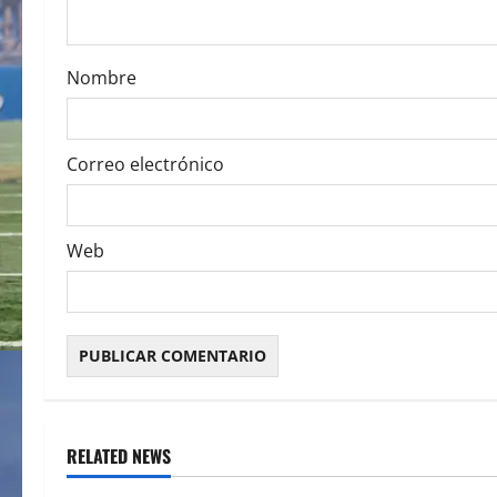
i
o
Nombre
n
Correo electrónico
Web
RELATED NEWS