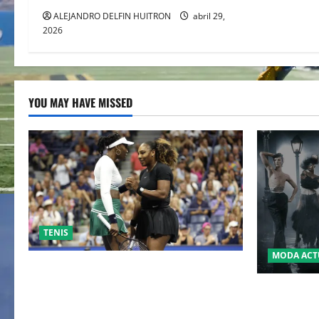
ALEJANDRO DELFIN HUITRON
abril 29,
2026
YOU MAY HAVE MISSED
TENIS
MODA ACT
EL RETORNO DEL DÚO DINÁMICO:
SERENA Y VENUS WILLIAMS DISPUTARÁN
LA MET GA
LOS DOBLES EN CINCINNATI 2026
JOHN GALL