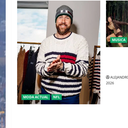
MUSICA
LA UNIDA
FUE PRES
EL SUPER
ALEJANDRO
2026
MODA ACTUAL
NFL
“TRAVIS KELCE Y TOMMY HILFIGER” LA
NUEVA DUPLA DEL “CLASSIC AMERICAN
COOL”