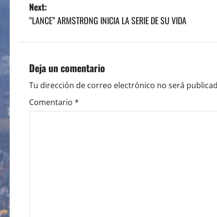
o
Next:
s
“LANCE” ARMSTRONG INICIA LA SERIE DE SU VIDA
t
n
Deja un comentario
a
Tu dirección de correo electrónico no será publicad
v
Comentario
*
i
g
a
t
i