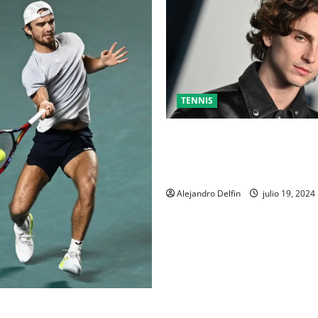
TENNIS
TIMOTHÉE CHALAMET SERÁ P
UNA PELÍCULA ADENTRADA E
MUNDO DEL PING PONG
Alejandro Delfin
julio 19, 2024
AL DEL ABIERTO MEXICANO