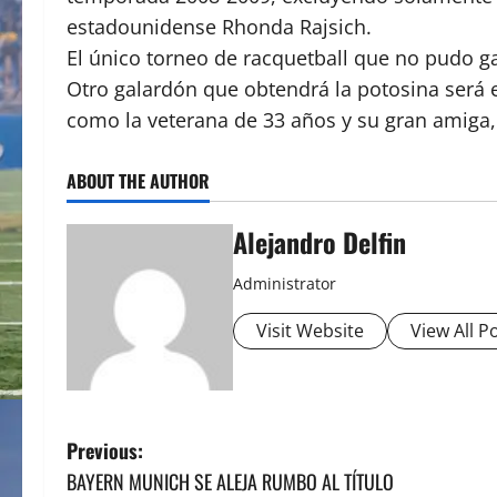
estadounidense Rhonda Rajsich.
El único torneo de racquetball que no pudo ga
Otro galardón que obtendrá la potosina será 
como la veterana de 33 años y su gran amiga
ABOUT THE AUTHOR
Alejandro Delfin
Administrator
Visit Website
View All P
P
Previous:
BAYERN MUNICH SE ALEJA RUMBO AL TÍTULO