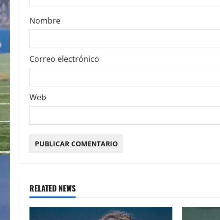
o
Nombre
n
Correo electrónico
Web
RELATED NEWS