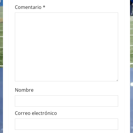
g
Comentario
*
a
t
i
o
n
Nombre
Correo electrónico