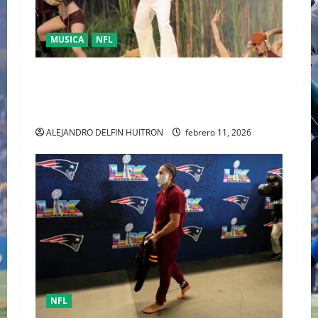
MUSICA
NFL
LA UNIDAD COMO RESPUESTA POLÍTICA FUE
PRESENTADA POR BAD BUNNY EN EL SUPER
BOWL LX
ALEJANDRO DELFIN HUITRON
febrero 11, 2026
NFL