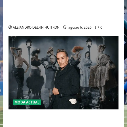
EL RETORNO DEL DÚO DINÁMICO: SERENA Y VENUS
WILLIAMS DISPUTARÁN LOS DOBLES EN CINCINNATI
2026
ALEJANDRO DELFIN HUITRON
agosto 6, 2026
0
MODA ACTUAL
LA MET GALA 2027 HOMENAJEARÁ A JOHN GALLIANO
MARCANDO EL REGRESO DEL REY DEL DRAMATISMO