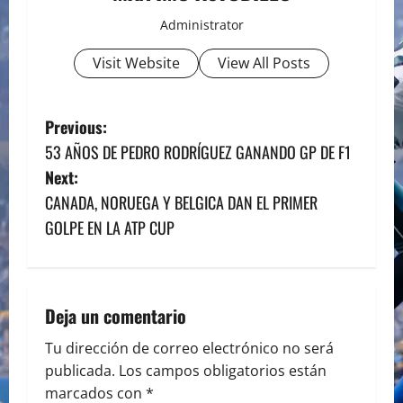
Administrator
Visit Website
View All Posts
P
Previous:
53 AÑOS DE PEDRO RODRÍGUEZ GANANDO GP DE F1
o
Next:
s
CANADA, NORUEGA Y BELGICA DAN EL PRIMER
GOLPE EN LA ATP CUP
t
n
a
Deja un comentario
v
Tu dirección de correo electrónico no será
publicada.
Los campos obligatorios están
i
marcados con
*