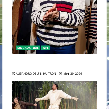
MODA ACTUAL
NFL
“TRAVIS KELCE Y TOMMY HILFIGER” LA NUEVA
DUPLA DEL “CLASSIC AMERICAN COOL”
ALEJANDRO DELFIN HUITRON
abril 29, 2026