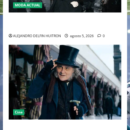
MODA ACTUAL
LA MET GALA 2027 HOMENAJEARÁ A JOHN GALLIANO
MARCANDO EL REGRESO DEL REY DEL DRAMATISMO
ALEJANDRO DELFIN HUITRON
agosto 5, 2026
0
Cine
“EBENEZER” MARCA EL REGRESO DE JOHNNY DEPP A