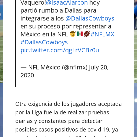
Vaquero!
@IsaacAlarcon
hoy
partió rumbo a Dallas para
integrarse a los
@DallasCowboys
en su proceso por representar a
México en la NFL
#NFLMX
#DallasCowboys
pic.twitter.com/qgLrVCBz0u
— NFL México (@nflmx)
July 20,
2020
Otra exigencia de los jugadores aceptada
por la Liga fue la de realizar pruebas
diarias y constantes para detectar
posibles casos positivos de covid-19, ya