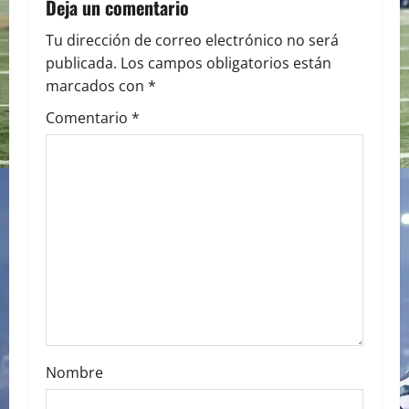
a
Deja un comentario
v
Tu dirección de correo electrónico no será
publicada.
Los campos obligatorios están
i
marcados con
*
g
Comentario
*
a
t
i
o
n
Nombre