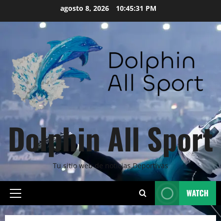
Skip
agosto 8, 2026
10:45:33 PM
to
content
Dolphin All Sport
Tu sitio web de noticias Deportivas
WATCH
Primary
Menu