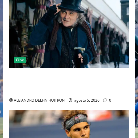
Cine
“EBENEZER” MARCA EL REGRESO DE JOHNNY DEPP A
HOLLYWOOD TRAS SU PASO POR EL CINE
INDEPENDIENTE EUROPEO
ALEJANDRO DELFIN HUITRON
agosto 5, 2026
0