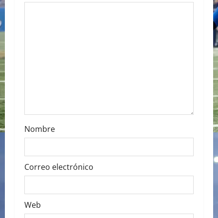
a
t
i
o
n
Nombre
Correo electrónico
Web