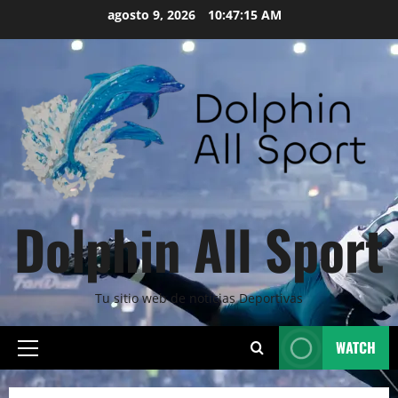
Skip
agosto 9, 2026
10:47:16 AM
to
content
Dolphin All Sport
Tu sitio web de noticias Deportivas
WATCH
Primary
Menu