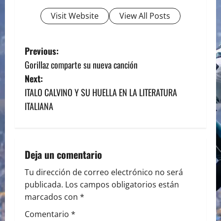
Visit Website
View All Posts
P
Previous:
Gorillaz comparte su nueva canción
o
Next:
s
ITALO CALVINO Y SU HUELLA EN LA LITERATURA
ITALIANA
t
n
a
Deja un comentario
v
Tu dirección de correo electrónico no será
publicada.
Los campos obligatorios están
i
marcados con
*
g
Comentario
*