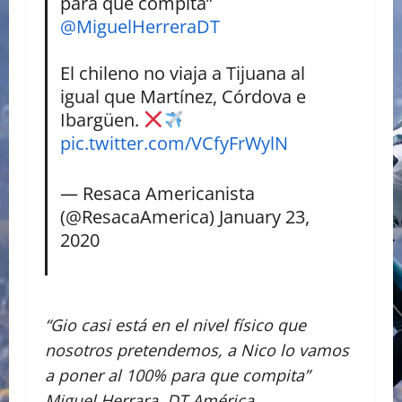
para que compita”
@MiguelHerreraDT
El chileno no viaja a Tijuana al
igual que Martínez, Córdova e
Ibargüen.
pic.twitter.com/VCfyFrWylN
— Resaca Americanista
(@ResacaAmerica)
January 23,
2020
“Gio casi está en el nivel físico que
nosotros pretendemos, a Nico lo vamos
a poner al 100% para que compita”
Miguel Herrara. DT América.