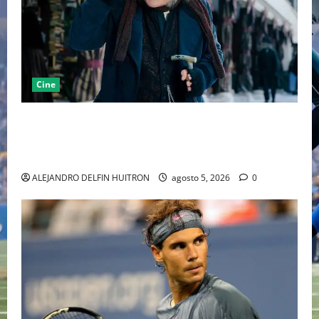
Cine
“EBENEZER” MARCA EL REGRESO DE JOHNNY DEPP A
HOLLYWOOD TRAS SU PASO POR EL CINE
INDEPENDIENTE EUROPEO
ALEJANDRO DELFIN HUITRON
agosto 5, 2026
0