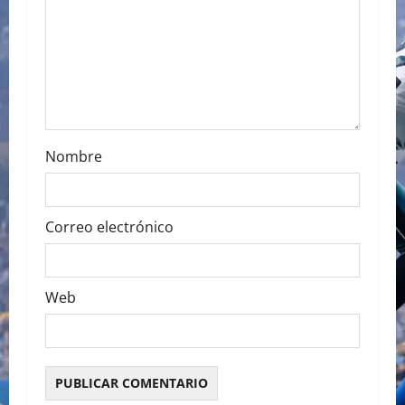
t
i
o
n
Nombre
Correo electrónico
Web