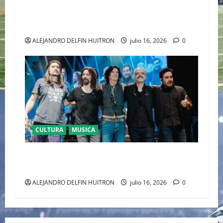
EL LATIDO DE LA TIERRA CARTIER REVELA ‘EL
CORO DE LAS PIEDRAS’, SU NUEVA SINFONÍA
DE ALTA JOYERÍA
ALEJANDRO DELFIN HUITRON
julio 16, 2026
0
CULTURA
MUSICA
CAIFANES TOMA EL ESTADIO GNP SEGUROS EN
EL EPICENTRO DE LA IDENTIDAD MEXICANA
ALEJANDRO DELFIN HUITRON
julio 16, 2026
0