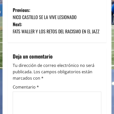
P
Previous:
NICO CASTILLO SE LA VIVE LESIONADO
o
Next:
s
FATS WALLER Y LOS RETOS DEL RACISMO EN EL JAZZ
t
n
Deja un comentario
a
Tu dirección de correo electrónico no será
publicada.
Los campos obligatorios están
v
marcados con
*
i
Comentario
*
g
a