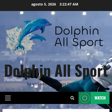
Skip
agosto 5, 2026
3:22:49 AM
to
content
Dolphin All Sport
Tu sitio web de noticias Deportivas
WATCH
Primary
Menu