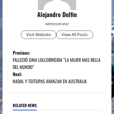
Alejandro Delfin
Administrator
Visit Website
View All Posts
P
Previous:
FALLECIÓ GINA LOLLOBRIGIDA “LA MUJER MAS BELLA
o
DEL MUNDO”
s
Next:
NADAL Y TSITSIPAS AVANZAN EN AUSTRALIA
t
n
a
RELATED NEWS