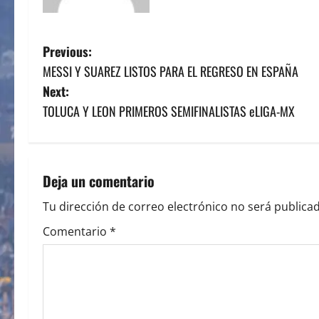
P
Previous:
MESSI Y SUAREZ LISTOS PARA EL REGRESO EN ESPAÑA
o
Next:
s
TOLUCA Y LEON PRIMEROS SEMIFINALISTAS eLIGA-MX
t
n
Deja un comentario
a
Tu dirección de correo electrónico no será publicad
v
Comentario
*
i
g