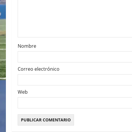
a
t
i
o
Nombre
n
Correo electrónico
Web