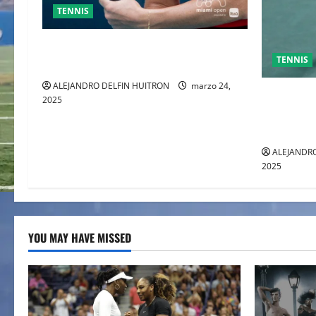
TENNIS
SABALENKA DERROTA A COLLINS EN
TENNIS
DOS SETS
ALEJANDRO DELFIN HUITRON
marzo 24,
GRAN FIN
2025
ENTRE AL
TOMAS M
ALEJANDRO
2025
YOU MAY HAVE MISSED