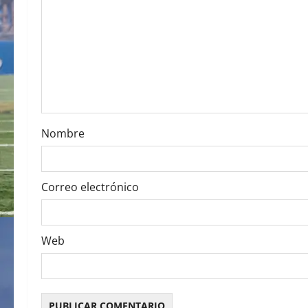
g
a
t
i
o
Nombre
n
Correo electrónico
Web