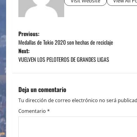
Visit Website
View All P
P
Previous:
Medallas de Tokio 2020 son hechas de reciclaje
o
Next:
s
VUELVEN LOS PELOTEROS DE GRANDES LIGAS
t
n
Deja un comentario
a
Tu dirección de correo electrónico no será publicad
v
Comentario
*
i