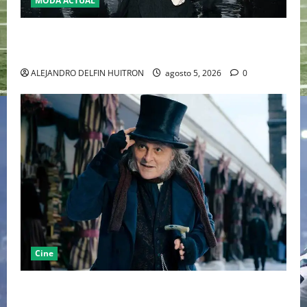
MODA ACTUAL
LA MET GALA 2027 HOMENAJEARÁ A JOHN GALLIANO
MARCANDO EL REGRESO DEL REY DEL DRAMATISMO
ALEJANDRO DELFIN HUITRON
agosto 5, 2026
0
Cine
“EBENEZER” MARCA EL REGRESO DE JOHNNY DEPP A
HOLLYWOOD TRAS SU PASO POR EL CINE