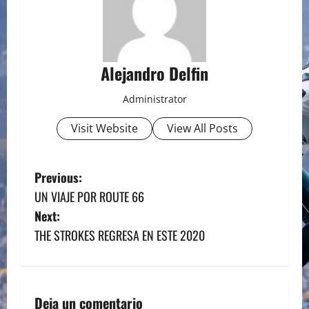
Alejandro Delfin
Administrator
Visit Website
View All Posts
P
Previous:
UN VIAJE POR ROUTE 66
o
Next:
s
THE STROKES REGRESA EN ESTE 2020
t
n
Deja un comentario