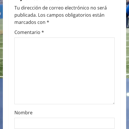
a
Tu dirección de correo electrónico no será
publicada.
Los campos obligatorios están
v
marcados con
*
i
Comentario
*
g
a
t
i
o
n
Nombre