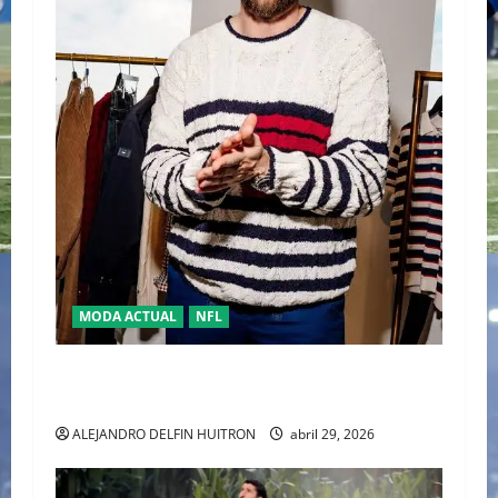
MODA ACTUAL
NFL
“TRAVIS KELCE Y TOMMY HILFIGER” LA NUEVA
DUPLA DEL “CLASSIC AMERICAN COOL”
ALEJANDRO DELFIN HUITRON
abril 29, 2026