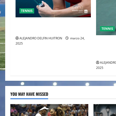
TENNIS
SABALENKA DERROTA A COLLINS EN
TENNIS
DOS SETS
ALEJANDRO DELFIN HUITRON
marzo 24,
GRAN FIN
2025
ENTRE AL
TOMAS M
ALEJANDRO
2025
YOU MAY HAVE MISSED