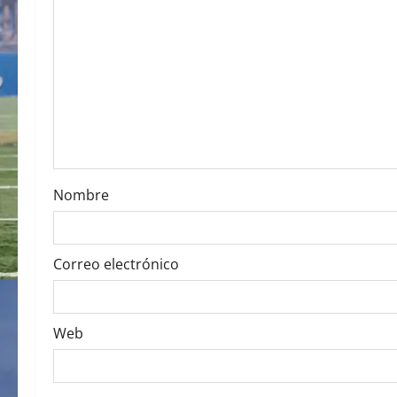
g
a
t
i
o
Nombre
n
Correo electrónico
Web