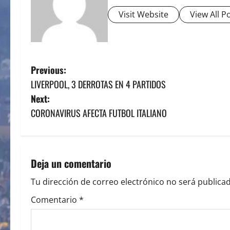
Visit Website
View All P
P
Previous:
LIVERPOOL, 3 DERROTAS EN 4 PARTIDOS
o
Next:
s
CORONAVIRUS AFECTA FUTBOL ITALIANO
t
n
Deja un comentario
a
Tu dirección de correo electrónico no será publicad
v
Comentario
*
i