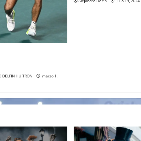
Alejandro Delfin
julio 19, 2024
AL DEL ABIERTO MEXICANO
EJANDRO DAVIDOVICH Y
ACHAC
 DELFIN HUITRON
marzo 1,