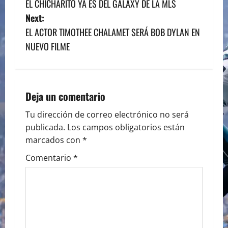
EL CHICHARITO YA ES DEL GALAXY DE LA MLS
o
Next:
s
EL ACTOR TIMOTHEE CHALAMET SERÁ BOB DYLAN EN
NUEVO FILME
t
n
a
Deja un comentario
v
Tu dirección de correo electrónico no será
publicada.
Los campos obligatorios están
i
marcados con
*
g
Comentario
*
a
t
i