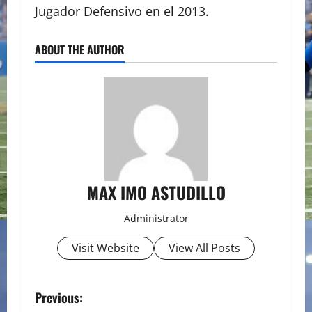
Jugador Defensivo en el 2013.
ABOUT THE AUTHOR
MAX IMO ASTUDILLO
Administrator
Visit Website
View All Posts
P
Previous: