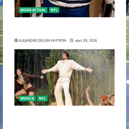
MODA ACTUAL
NFL
“TRAVIS KELCE Y TOMMY HILFIGER” LA NUEVA
DUPLA DEL “CLASSIC AMERICAN COOL”
ALEJANDRO DELFIN HUITRON
abril 29, 2026
MUSICA
NFL
LA UNIDAD COMO RESPUESTA POLÍTICA FUE
PRESENTADA POR BAD BUNNY EN EL SUPER
BOWL LX