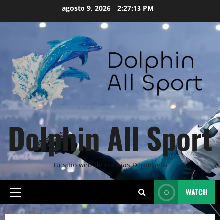
Skip
agosto 9, 2026
2:27:14 PM
to
content
Dolphin All Sport
Tu sitio web de noticias Deportivas
WATCH
Primary
Menu