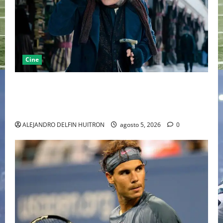
Cine
“EBENEZER” MARCA EL REGRESO DE JOHNNY DEPP A
HOLLYWOOD TRAS SU PASO POR EL CINE
INDEPENDIENTE EUROPEO
ALEJANDRO DELFIN HUITRON
agosto 5, 2026
0