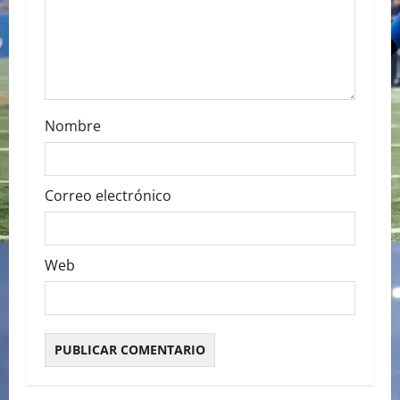
o
n
Nombre
Correo electrónico
Web