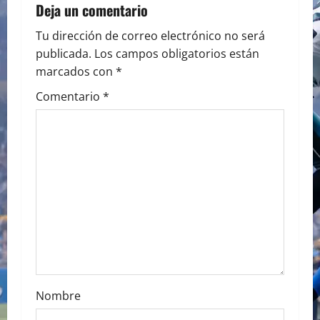
a
Deja un comentario
v
Tu dirección de correo electrónico no será
publicada.
Los campos obligatorios están
i
marcados con
*
g
Comentario
*
a
t
i
o
n
Nombre