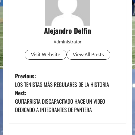
Alejandro Delfin
Administrator
Visit Website
View All Posts
P
Previous:
LOS TENISTAS MÁS REGULARES DE LA HISTORIA
o
Next:
s
GUITARRISTA DISCAPACITADO HACE UN VIDEO
DEDICADO A INTEGRANTES DE PANTERA
t
n