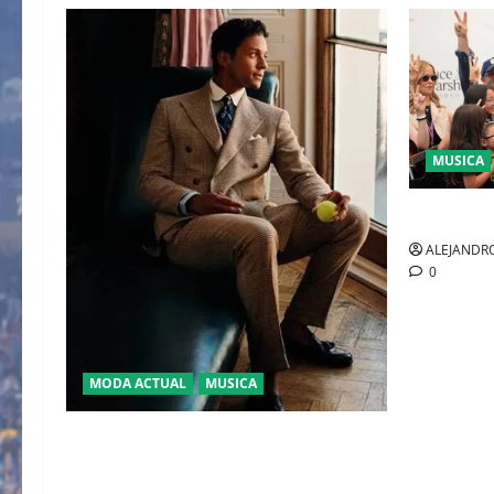
MUSICA
CULTURA
ALEJANDRO
0
MODA ACTUAL
MUSICA
EL DEBUT DEL HEREDERO DEL POP EN
EL TEMPLO DEL TENIS “JAAFAR