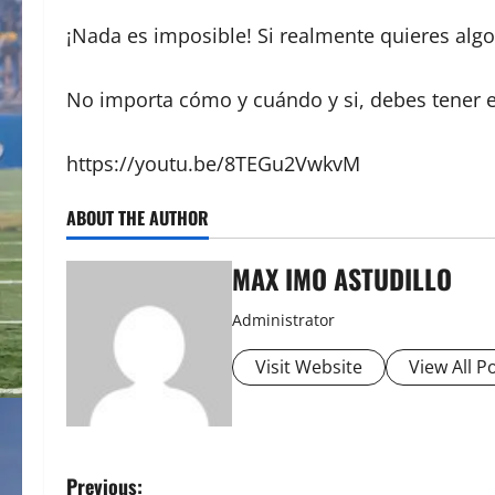
¡Nada es imposible! Si realmente quieres algo
No importa cómo y cuándo y si, debes tener e
https://youtu.be/8TEGu2VwkvM
ABOUT THE AUTHOR
MAX IMO ASTUDILLO
Administrator
Visit Website
View All P
P
Previous: