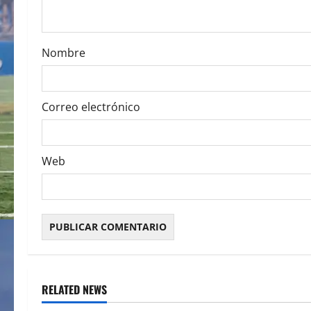
i
o
Nombre
n
Correo electrónico
Web
RELATED NEWS