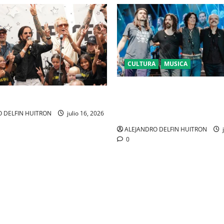
CULTURA
MUSICA
CAIFANES TOMA EL ESTADIO 
SEGUROS EN EL EPICENTRO D
IDENTIDAD MEXICANA
 DELFIN HUITRON
julio 16, 2026
ALEJANDRO DELFIN HUITRON
j
0