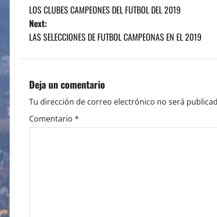
LOS CLUBES CAMPEONES DEL FUTBOL DEL 2019
o
Next:
s
LAS SELECCIONES DE FUTBOL CAMPEONAS EN EL 2019
t
n
Deja un comentario
a
Tu dirección de correo electrónico no será publicad
v
Comentario
*
i
g
a
t