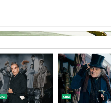
UAL
Cine
LA 2027 HOMENAJEARÁ A
“EBENEZER” MARCA EL REGR