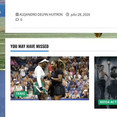
JACKSON” CONQUISTA WIMBLEDON
JUNTO A POLO RALPH LAUREN
ALEJANDRO DELFIN HUITRON
julio 28, 2026
0
YOU MAY HAVE MISSED
TENIS
MODA ACT
EL RETORNO DEL DÚO DINÁMICO:
SERENA Y VENUS WILLIAMS DISPUTARÁN
LA MET GA