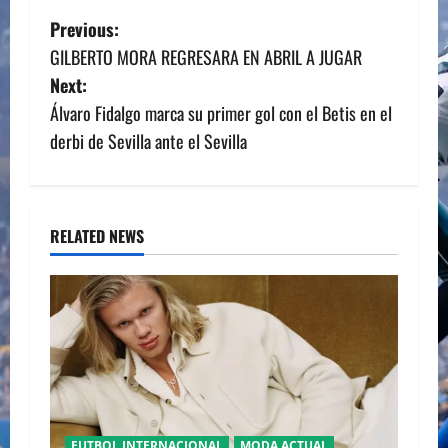
P
Previous:
GILBERTO MORA REGRESARA EN ABRIL A JUGAR
o
Next:
s
Álvaro Fidalgo marca su primer gol con el Betis en el
derbi de Sevilla ante el Sevilla
t
n
a
RELATED NEWS
v
i
g
a
FUTBOL INTERNACIONAL
MODA ACTUAL