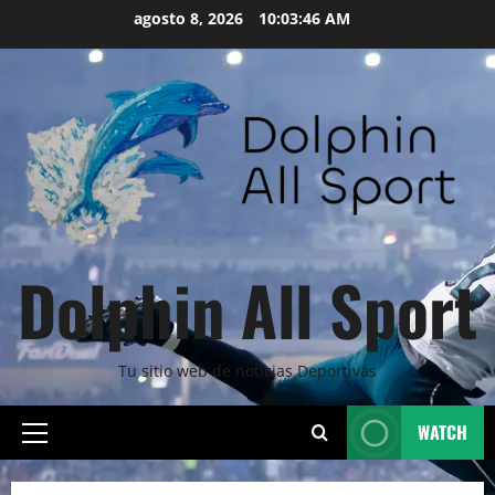
Skip
agosto 8, 2026
10:03:47 AM
to
content
Dolphin All Sport
Tu sitio web de noticias Deportivas
WATCH
Primary
Menu