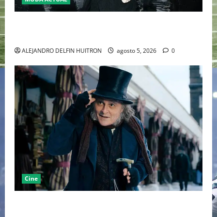
LA MET GALA 2027 HOMENAJEARÁ A JOHN GALLIANO
MARCANDO EL REGRESO DEL REY DEL DRAMATISMO
ALEJANDRO DELFIN HUITRON
agosto 5, 2026
0
Cine
“EBENEZER” MARCA EL REGRESO DE JOHNNY DEPP A
HOLLYWOOD TRAS SU PASO POR EL CINE