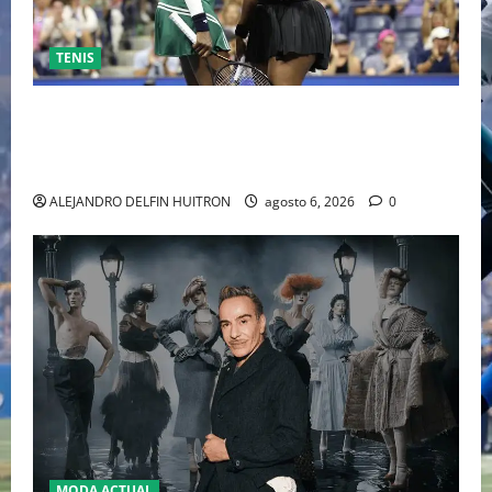
TENIS
EL RETORNO DEL DÚO DINÁMICO: SERENA Y VENUS
WILLIAMS DISPUTARÁN LOS DOBLES EN CINCINNATI
2026
ALEJANDRO DELFIN HUITRON
agosto 6, 2026
0
MODA ACTUAL