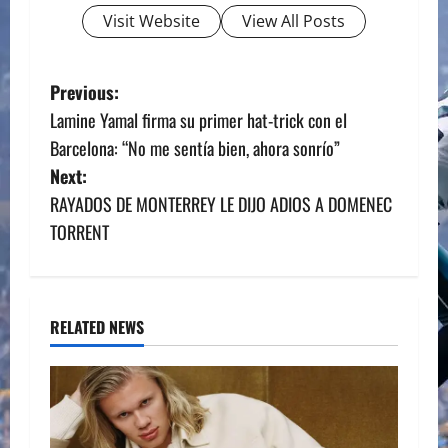
Visit Website
View All Posts
P
Previous:
Lamine Yamal firma su primer hat-trick con el
o
Barcelona: “No me sentía bien, ahora sonrío”
s
Next:
RAYADOS DE MONTERREY LE DIJO ADIOS A DOMENEC
t
TORRENT
n
a
RELATED NEWS
v
i
g