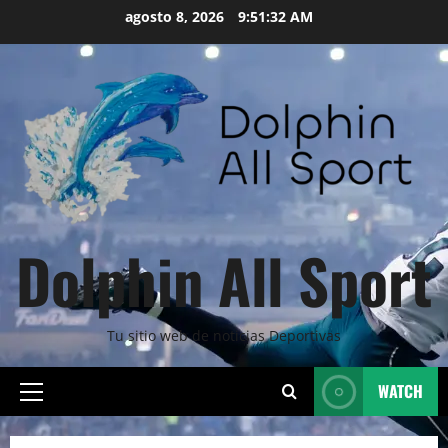
Skip
agosto 8, 2026
9:51:34 AM
to
content
Dolphin All Sport
Tu sitio web de noticias Deportivas
WATCH
Primary
Menu