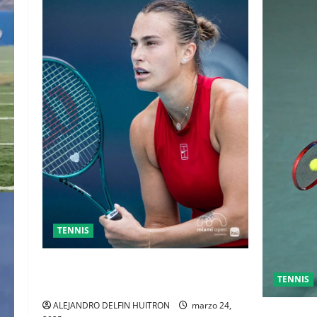
TENNIS
SABALENKA DERROTA A COLLINS EN
TENNIS
DOS SETS
ALEJANDRO DELFIN HUITRON
marzo 24,
GRAN FIN