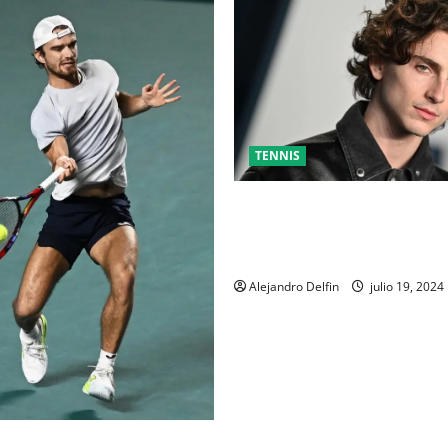
TENNIS
TIMOTHÉE CHALAMET SERÁ P
UNA PELÍCULA ADENTRADA E
MUNDO DEL PING PONG
Alejandro Delfin
julio 19, 2024
AL DEL ABIERTO MEXICANO