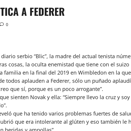
TICA A FEDERER
0
l diario serbio “Blic”, la madre del actual tenista nú
otras cosas, la oculta enemistad que tiene con el suizo
la familia en la final del 2019 en Wimbledon en la que
ónde todos aplauden a Federer, sólo un puñado aplaud
reo que sí, porque es un poco arrogante”.
que sienten Novak y ella: “Siempre llevo la cruz y so
o”.
eló que ha tenido varios problemas fuertes de salud:
cubrió que era intolerante al glúten y eso también le 
n heridas y ampollas”.