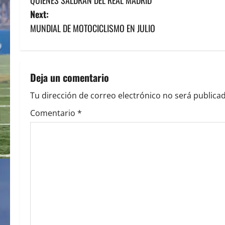
o
Next:
s
MUNDIAL DE MOTOCICLISMO EN JULIO
t
n
Deja un comentario
a
Tu dirección de correo electrónico no será publicad
v
Comentario
*
i
g
a
t
i