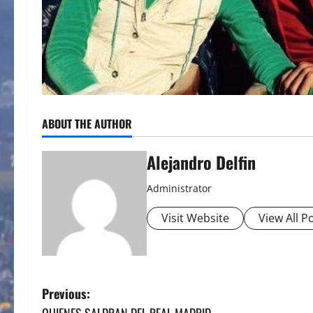
ABOUT THE AUTHOR
Alejandro Delfin
Administrator
Visit Website
View All P
P
Previous:
QUIENES SALDRAN DEL REAL MADRID